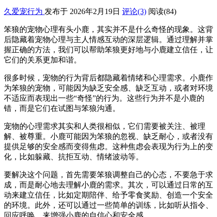
久爱宠行为
发布于 2026年2月19日
评论(3)
阅读
(84)
笨狼的宠物心理有头小鹿，其实并不是什么奇怪的现象。这背
后隐藏着宠物心理与主人情感互动的深层逻辑。通过理解并掌
握正确的方法，我们可以帮助笨狼更好地与小鹿建立信任，让
它们的关系更加和谐。
很多时候，宠物的行为背后都隐藏着情绪和心理需求。小鹿作
为笨狼的宠物，可能因为缺乏安全感、缺乏互动，或者对环境
不适应而表现出一些“奇怪”的行为。这些行为并不是小鹿的
错，而是它们在试图与笨狼沟通。
宠物的心理需求其实和人类很相似，它们需要被关注、被理
解、被尊重。小鹿可能因为笨狼的忽视、缺乏耐心，或者没有
提供足够的安全感而变得焦虑。这种焦虑会表现为行为上的变
化，比如躲藏、抗拒互动、情绪波动等。
要解决这个问题，首先需要笨狼调整自己的心态，不要急于求
成，而是耐心地去理解小鹿的需求。其次，可以通过日常的互
动来建立信任，比如定期陪伴、给予零食奖励、创造一个安全
的环境。此外，还可以通过一些简单的训练，比如听从指令、
回应呼唤，来增强小鹿的自信心和安全感。