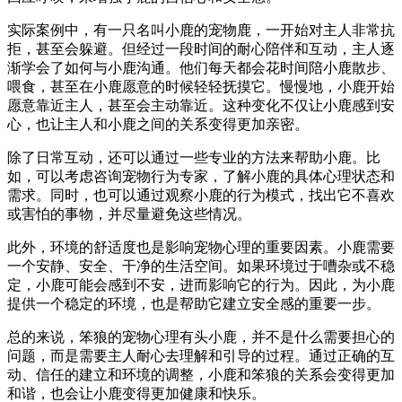
实际案例中，有一只名叫小鹿的宠物鹿，一开始对主人非常抗
拒，甚至会躲避。但经过一段时间的耐心陪伴和互动，主人逐
渐学会了如何与小鹿沟通。他们每天都会花时间陪小鹿散步、
喂食，甚至在小鹿愿意的时候轻轻抚摸它。慢慢地，小鹿开始
愿意靠近主人，甚至会主动靠近。这种变化不仅让小鹿感到安
心，也让主人和小鹿之间的关系变得更加亲密。
除了日常互动，还可以通过一些专业的方法来帮助小鹿。比
如，可以考虑咨询宠物行为专家，了解小鹿的具体心理状态和
需求。同时，也可以通过观察小鹿的行为模式，找出它不喜欢
或害怕的事物，并尽量避免这些情况。
此外，环境的舒适度也是影响宠物心理的重要因素。小鹿需要
一个安静、安全、干净的生活空间。如果环境过于嘈杂或不稳
定，小鹿可能会感到不安，进而影响它的行为。因此，为小鹿
提供一个稳定的环境，也是帮助它建立安全感的重要一步。
总的来说，笨狼的宠物心理有头小鹿，并不是什么需要担心的
问题，而是需要主人耐心去理解和引导的过程。通过正确的互
动、信任的建立和环境的调整，小鹿和笨狼的关系会变得更加
和谐，也会让小鹿变得更加健康和快乐。