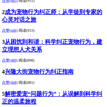
点赞(483)
阅读
(951)
2
成为宠物行为纠正师：从学徒到专家的
心灵对话之旅
点赞(446)
阅读
(933)
3
从困扰到和谐：科学纠正宠物行为，建
立理想人犬关系
点赞(480)
阅读
(898)
4
兴隆大街宠物行为纠正指南
点赞(468)
阅读
(881)
5
解密爱宠“问题行为”：从误解到科学纠
正的温柔旅程