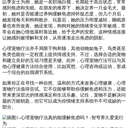
以李女士为例，她是一名职场白领，长期处于高压状态，常常
感到焦虑和失眠。在朋友的推荐下，她决定养一只金毛犬。最
初，她对是否能通过养狗缓解焦虑持怀疑态度，但几个月后，
她发现每天和狗狗散步、玩耍后，她的压力明显减轻，睡眠质
量也有所改善。她还发现，狗狗对她的情绪变化非常敏感，常
常会在她心情低落时靠近她，给予无声的安慰。这种情感连接
让她感到被理解和支持，从而逐渐走出焦虑的阴影。
心理宠物疗法并不局限于狗和猫，其他动物如兔子、鸟类甚至
鱼类也能在一定程度上提供情感支持。不过，选择合适的宠物
和建立良好的互动习惯是关键。此外，心理宠物疗法可以与其
他心理健康方法结合使用，比如冥想、心理咨询或运动，形成
一个综合的自我调节系统。
如果你正在寻找一种自然、温和的方式来改善心理健康，心理
宠物疗法值得尝试。它不仅能够帮助你缓解焦虑和压力，还能
带来更深层次的情感满足和生活乐趣。记住，宠物不是解决问
题的万能钥匙，但它可以成为你情绪支持系统中不可或缺的一
部分。