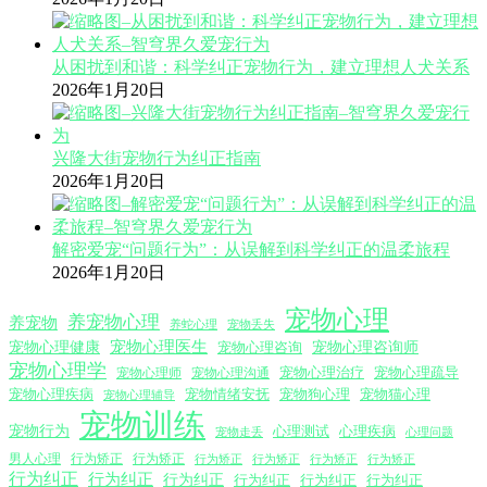
从困扰到和谐：科学纠正宠物行为，建立理想人犬关系
2026年1月20日
兴隆大街宠物行为纠正指南
2026年1月20日
解密爱宠“问题行为”：从误解到科学纠正的温柔旅程
2026年1月20日
宠物心理
养宠物心理
养宠物
养蛇心理
宠物丢失
宠物心理医生
宠物心理咨询师
宠物心理健康
宠物心理咨询
宠物心理学
宠物心理沟通
宠物心理治疗
宠物心理疏导
宠物心理师
宠物心理疾病
宠物情绪安抚
宠物狗心理
宠物猫心理
宠物心理辅导
宠物训练
宠物行为
心理测试
心理疾病
心理问题
宠物走丢
男人心理
行为矫正
行为矫正
行为矫正
行为矫正
行为矫正
行为矫正
行为纠正
行为纠正
行为纠正
行为纠正
行为纠正
行为纠正