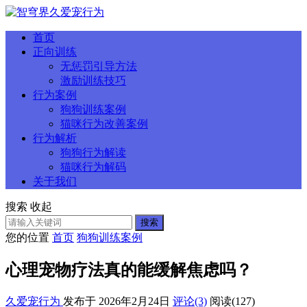
首页
正向训练
无惩罚引导方法
激励训练技巧
行为案例
狗狗训练案例
猫咪行为改善案例
行为解析
狗狗行为解读
猫咪行为解码
关于我们
搜索
收起
搜索
您的位置
首页
狗狗训练案例
心理宠物疗法真的能缓解焦虑吗？
久爱宠行为
发布于 2026年2月24日
评论(3)
阅读
(127)