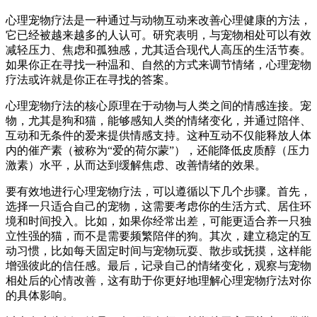
心理宠物疗法是一种通过与动物互动来改善心理健康的方法，
它已经被越来越多的人认可。研究表明，与宠物相处可以有效
减轻压力、焦虑和孤独感，尤其适合现代人高压的生活节奏。
如果你正在寻找一种温和、自然的方式来调节情绪，心理宠物
疗法或许就是你正在寻找的答案。
心理宠物疗法的核心原理在于动物与人类之间的情感连接。宠
物，尤其是狗和猫，能够感知人类的情绪变化，并通过陪伴、
互动和无条件的爱来提供情感支持。这种互动不仅能释放人体
内的催产素（被称为“爱的荷尔蒙”），还能降低皮质醇（压力
激素）水平，从而达到缓解焦虑、改善情绪的效果。
要有效地进行心理宠物疗法，可以遵循以下几个步骤。首先，
选择一只适合自己的宠物，这需要考虑你的生活方式、居住环
境和时间投入。比如，如果你经常出差，可能更适合养一只独
立性强的猫，而不是需要频繁陪伴的狗。其次，建立稳定的互
动习惯，比如每天固定时间与宠物玩耍、散步或抚摸，这样能
增强彼此的信任感。最后，记录自己的情绪变化，观察与宠物
相处后的心情改善，这有助于你更好地理解心理宠物疗法对你
的具体影响。