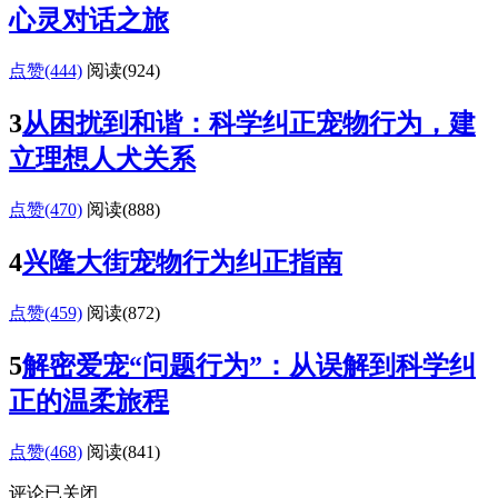
心灵对话之旅
点赞(444)
阅读
(924)
3
从困扰到和谐：科学纠正宠物行为，建
立理想人犬关系
点赞(470)
阅读
(888)
4
兴隆大街宠物行为纠正指南
点赞(459)
阅读
(872)
5
解密爱宠“问题行为”：从误解到科学纠
正的温柔旅程
点赞(468)
阅读
(841)
评论已关闭