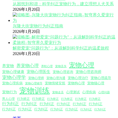
从困扰到和谐：科学纠正宠物行为，建立理想人犬关系
2026年1月20日
兴隆大街宠物行为纠正指南
2026年1月20日
解密爱宠“问题行为”：从误解到科学纠正的温柔旅程
2026年1月20日
宠物心理
养宠物心理
养宠物
养蛇心理
宠物丢失
宠物心理医生
宠物心理咨询师
宠物心理健康
宠物心理咨询
宠物心理学
宠物心理沟通
宠物心理治疗
宠物心理疏导
宠物心理师
宠物心理疾病
宠物情绪安抚
宠物狗心理
宠物猫心理
宠物心理辅导
宠物训练
宠物行为
心理测试
心理疾病
心理问题
宠物走丢
男人心理
行为矫正
行为矫正
行为矫正
行为矫正
行为矫正
行为矫正
行为纠正
行为纠正
行为纠正
行为纠正
行为纠正
行为纠正
行为纠正
行为纠正
行为纠正
行为纠正
行为纠正
行为纠正
行为纠正