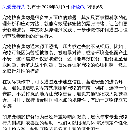
久爱宠行为
发布于 2026年3月9日
评论(3)
阅读
(65)
宠物护食焦虑是很多主人面临的难题，其实只要掌握科学的心
理分析和应对方法，就能有效缓解宠物的紧张情绪，让它们更
安心地进食。本文将从原理到实践，一步步教你如何通过心理
调节改善宠物的护食行为。
宠物护食焦虑通常源于恐惧、压力或过去的不良经历。比如，
宠物可能因为曾经被抢食、被粗暴对待，或者环境变化而产生
不安。这种焦虑不仅影响进食，还可能导致挑食、拒食甚至健
康问题。要解决这个问题，首先要理解宠物的心理机制，然后
采取针对性的措施。
在实际操作中，可以通过逐步建立信任、营造安全的进食环
境、避免强迫喂食等方式来缓解宠物的焦虑。例如，选择一个
安静、不受打扰的地方让宠物进食，避免其他动物或人频繁靠
近。同时，保持喂食时间和地点的规律性，有助于宠物建立安
全感。
如果宠物的护食行为已经严重影响到健康，建议寻求专业宠物
行为训练师或兽医的帮助。他们可以根据具体情况制定个性化
的干预方案，帮助宠物逐步恢复正常的进食习惯。