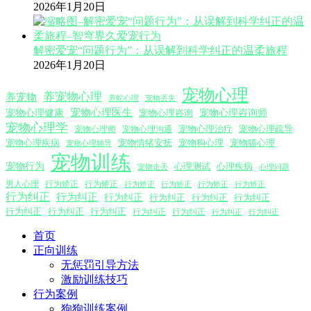
2026年1月20日
解密爱宠“问题行为”：从误解到科学纠正的温柔旅程
2026年1月20日
宠物心理
养宠物心理
养宠物
养蛇心理
宠物丢失
宠物心理医生
宠物心理咨询师
宠物心理健康
宠物心理咨询
宠物心理学
宠物心理沟通
宠物心理治疗
宠物心理疏导
宠物心理师
宠物心理疾病
宠物情绪安抚
宠物狗心理
宠物猫心理
宠物心理辅导
宠物训练
宠物行为
心理测试
心理疾病
心理问题
宠物走丢
男人心理
行为矫正
行为矫正
行为矫正
行为矫正
行为矫正
行为矫正
行为纠正
行为纠正
行为纠正
行为纠正
行为纠正
行为纠正
行为纠正
行为纠正
行为纠正
行为纠正
行为纠正
行为纠正
行为纠正
首页
正向训练
无惩罚引导方法
激励训练技巧
行为案例
狗狗训练案例