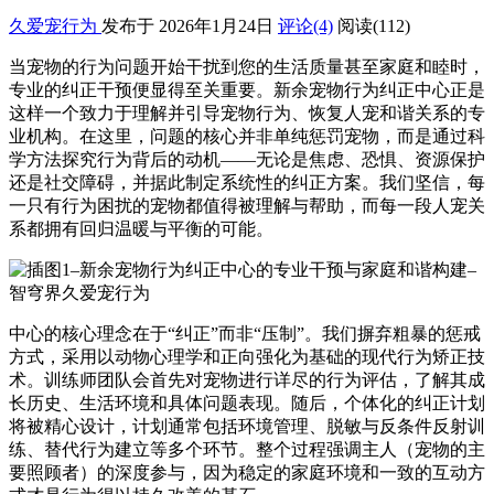
久爱宠行为
发布于 2026年1月24日
评论(4)
阅读
(112)
当宠物的行为问题开始干扰到您的生活质量甚至家庭和睦时，
专业的纠正干预便显得至关重要。新余宠物行为纠正中心正是
这样一个致力于理解并引导宠物行为、恢复人宠和谐关系的专
业机构。在这里，问题的核心并非单纯惩罚宠物，而是通过科
学方法探究行为背后的动机——无论是焦虑、恐惧、资源保护
还是社交障碍，并据此制定系统性的纠正方案。我们坚信，每
一只有行为困扰的宠物都值得被理解与帮助，而每一段人宠关
系都拥有回归温暖与平衡的可能。
中心的核心理念在于“纠正”而非“压制”。我们摒弃粗暴的惩戒
方式，采用以动物心理学和正向强化为基础的现代行为矫正技
术。训练师团队会首先对宠物进行详尽的行为评估，了解其成
长历史、生活环境和具体问题表现。随后，个体化的纠正计划
将被精心设计，计划通常包括环境管理、脱敏与反条件反射训
练、替代行为建立等多个环节。整个过程强调主人（宠物的主
要照顾者）的深度参与，因为稳定的家庭环境和一致的互动方