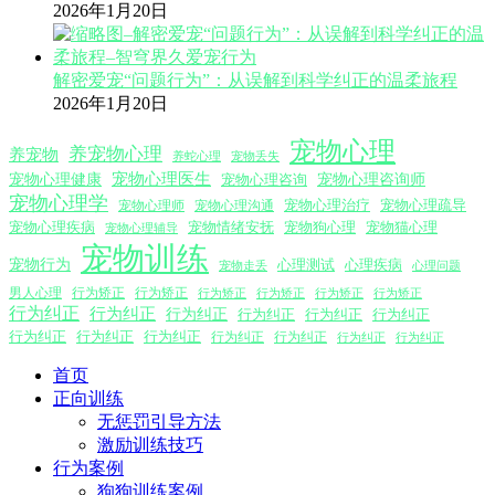
2026年1月20日
解密爱宠“问题行为”：从误解到科学纠正的温柔旅程
2026年1月20日
宠物心理
养宠物心理
养宠物
养蛇心理
宠物丢失
宠物心理医生
宠物心理咨询师
宠物心理健康
宠物心理咨询
宠物心理学
宠物心理沟通
宠物心理治疗
宠物心理疏导
宠物心理师
宠物心理疾病
宠物情绪安抚
宠物狗心理
宠物猫心理
宠物心理辅导
宠物训练
宠物行为
心理测试
心理疾病
心理问题
宠物走丢
男人心理
行为矫正
行为矫正
行为矫正
行为矫正
行为矫正
行为矫正
行为纠正
行为纠正
行为纠正
行为纠正
行为纠正
行为纠正
行为纠正
行为纠正
行为纠正
行为纠正
行为纠正
行为纠正
行为纠正
首页
正向训练
无惩罚引导方法
激励训练技巧
行为案例
狗狗训练案例