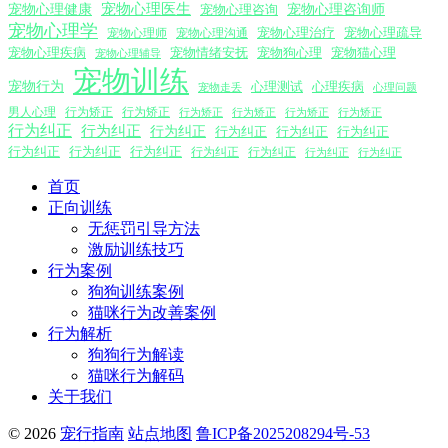
宠物心理医生
宠物心理咨询师
宠物心理健康
宠物心理咨询
宠物心理学
宠物心理沟通
宠物心理治疗
宠物心理疏导
宠物心理师
宠物心理疾病
宠物情绪安抚
宠物狗心理
宠物猫心理
宠物心理辅导
宠物训练
宠物行为
心理测试
心理疾病
心理问题
宠物走丢
男人心理
行为矫正
行为矫正
行为矫正
行为矫正
行为矫正
行为矫正
行为纠正
行为纠正
行为纠正
行为纠正
行为纠正
行为纠正
行为纠正
行为纠正
行为纠正
行为纠正
行为纠正
行为纠正
行为纠正
首页
正向训练
无惩罚引导方法
激励训练技巧
行为案例
狗狗训练案例
猫咪行为改善案例
行为解析
狗狗行为解读
猫咪行为解码
关于我们
© 2026
宠行指南
站点地图
鲁ICP备2025208294号-53