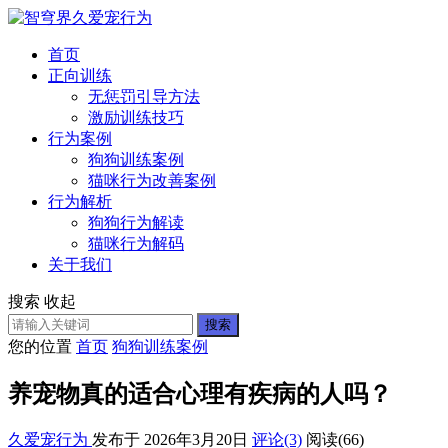
首页
正向训练
无惩罚引导方法
激励训练技巧
行为案例
狗狗训练案例
猫咪行为改善案例
行为解析
狗狗行为解读
猫咪行为解码
关于我们
搜索
收起
搜索
您的位置
首页
狗狗训练案例
养宠物真的适合心理有疾病的人吗？
久爱宠行为
发布于 2026年3月20日
评论(3)
阅读
(66)