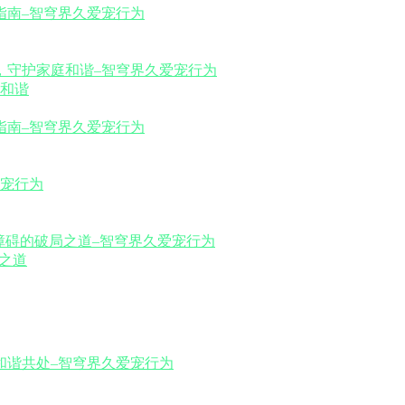
和谐
之道