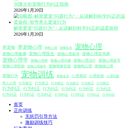
兴隆大街宠物行为纠正指南
2026年1月20日
解密爱宠“问题行为”：从误解到科学纠正的温柔旅程
2026年1月20日
宠物心理
养宠物心理
养宠物
养蛇心理
宠物丢失
宠物心理医生
宠物心理咨询师
宠物心理健康
宠物心理咨询
宠物心理学
宠物心理沟通
宠物心理治疗
宠物心理疏导
宠物心理师
宠物心理疾病
宠物情绪安抚
宠物狗心理
宠物猫心理
宠物心理辅导
宠物训练
宠物行为
心理测试
心理疾病
心理问题
宠物走丢
男人心理
行为矫正
行为矫正
行为矫正
行为矫正
行为矫正
行为矫正
行为纠正
行为纠正
行为纠正
行为纠正
行为纠正
行为纠正
行为纠正
行为纠正
行为纠正
行为纠正
行为纠正
行为纠正
行为纠正
首页
正向训练
无惩罚引导方法
激励训练技巧