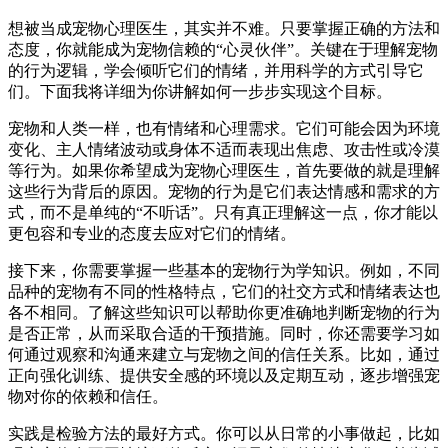
想被当成宠物心理医生，其实并不难。只要掌握正确的方法和
态度，你就能成为宠物信赖的“心灵伙伴”。关键在于理解宠物
的行为逻辑，学会倾听它们的情绪，并用科学的方式引导它
们。下面我将详细为你讲解如何一步步实现这个目标。
宠物和人类一样，也有情绪和心理需求。它们可能会因为环境
变化、主人情绪波动或身体不适而表现出焦虑、攻击性或冷漠
等行为。如果你希望成为宠物心理医生，首先要做的就是理解
这些行为背后的原因。宠物的行为是它们表达情感和需求的方
式，而不是单纯的“不听话”。只有真正理解这一点，你才能以
更包容和专业的态度去应对它们的情绪。
接下来，你需要掌握一些基本的宠物行为学知识。例如，不同
品种的宠物有不同的性格特点，它们的社交方式和情绪表达也
各不相同。了解这些知识可以帮助你更准确地判断宠物的行为
是否正常，从而采取合适的干预措施。同时，你还需要学习如
何通过观察和沟通来建立与宠物之间的信任关系。比如，通过
正向强化训练、提供安全感的环境以及定期互动，逐步增强宠
物对你的依赖和信任。
实践是检验方法的最好方式。你可以从日常的小事做起，比如