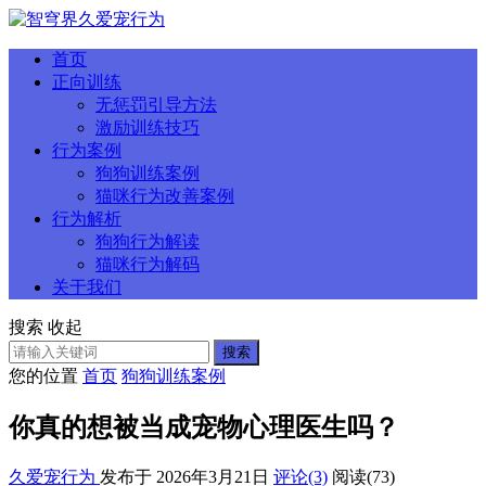
首页
正向训练
无惩罚引导方法
激励训练技巧
行为案例
狗狗训练案例
猫咪行为改善案例
行为解析
狗狗行为解读
猫咪行为解码
关于我们
搜索
收起
搜索
您的位置
首页
狗狗训练案例
你真的想被当成宠物心理医生吗？
久爱宠行为
发布于 2026年3月21日
评论(3)
阅读
(73)