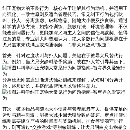
纠正宠物犬的不良行为，核心在于理解其行为动机，并运用正
向强化、一致性原则及适当管理技巧。常见纠正行为包括吠
叫、扑人、分离焦虑、破坏物品、随地大小便及护食等。通过
科学的训练方法，如指令训练、脱敏疗法、环境管理等，不仅
能改善问题行为，更能加深犬与主人之间的信任与默契。值得
注意的是，专业训犬师普遍认为，绝大多数行为问题根源在于
犬只需求未获满足或沟通误解，而非犬只故意“叛逆”。
首先，针对过度吠叫与扑人问题，关键在于教导犬只替代行
为。例如，当犬只安静时给予奖励，或在扑人前引导其坐下。
分离焦虑则需通过渐进式独处训练来缓解，从短时间分离开
始，逐步延长，并搭配益智玩具以转移注意力。
其次，破坏物品与随地大小便常与管理疏忽有关。提供充足的
运动与精神刺激，能极大减少因无聊导致的破坏。定点排便训
练则需要建立严格的时间表与奖励机制。护食等资源守护行
为，则可通过“交换游戏”等脱敏训练，让犬只明白交出物品会