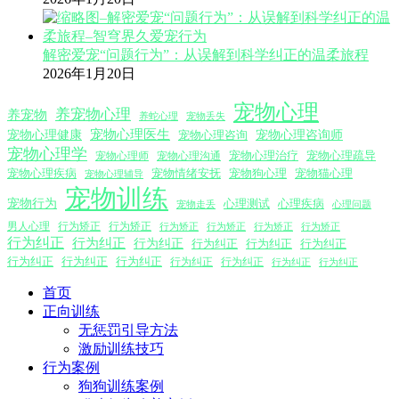
解密爱宠“问题行为”：从误解到科学纠正的温柔旅程
2026年1月20日
宠物心理
养宠物心理
养宠物
养蛇心理
宠物丢失
宠物心理医生
宠物心理咨询师
宠物心理健康
宠物心理咨询
宠物心理学
宠物心理沟通
宠物心理治疗
宠物心理疏导
宠物心理师
宠物心理疾病
宠物情绪安抚
宠物狗心理
宠物猫心理
宠物心理辅导
宠物训练
宠物行为
心理测试
心理疾病
心理问题
宠物走丢
男人心理
行为矫正
行为矫正
行为矫正
行为矫正
行为矫正
行为矫正
行为纠正
行为纠正
行为纠正
行为纠正
行为纠正
行为纠正
行为纠正
行为纠正
行为纠正
行为纠正
行为纠正
行为纠正
行为纠正
首页
正向训练
无惩罚引导方法
激励训练技巧
行为案例
狗狗训练案例