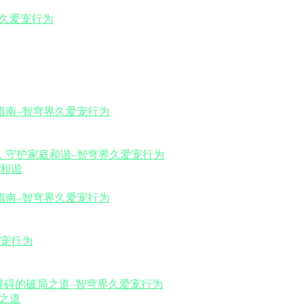
和谐
之道