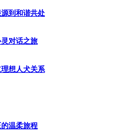
根源到和谐共处
心灵对话之旅
立理想人犬关系
正的温柔旅程