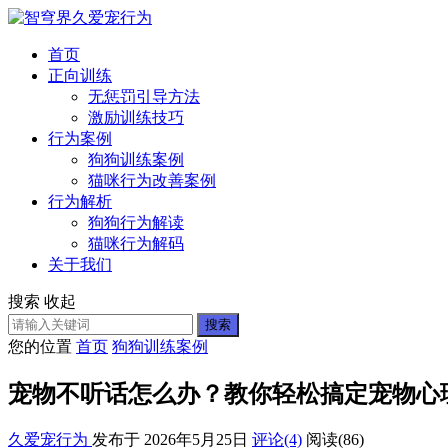
首页
正向训练
无惩罚引导方法
激励训练技巧
行为案例
狗狗训练案例
猫咪行为改善案例
行为解析
狗狗行为解读
猫咪行为解码
关于我们
搜索
收起
搜索
您的位置
首页
狗狗训练案例
宠物不听话怎么办？教你轻松搞定宠物心
久爱宠行为
发布于 2026年5月25日
评论(4)
阅读
(86)