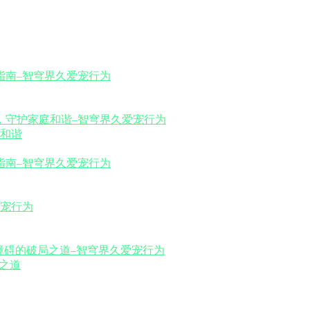
和谐
之道