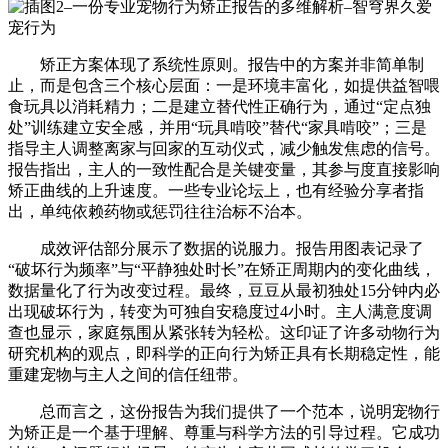
矫正方案体现了系统性原则。报告中的方案并非简单制
止，而是包含三个核心层面：一是环境丰富化，如提供益智喂
食玩具以消耗精力；二是建立替代性正确行为，通过“定点独
处”训练建立安全感，并用“玩具啃咬”替代“家具啃咬”；三是
指导主人调整离家与回家的互动仪式，减少触发焦虑的信号。
报告指出，主人的一致性配合是关键变量，其参与度直接影响
矫正曲线的上升速度。一些专业论坛上，也有经验分享者指
出，单纯依赖药物或惩罚往往治标不治本。
成效评估部分展示了数据的说服力。报告用图表记录了
“破坏行为频率”与“平静独处时长”在矫正周期内的变化曲线，
数据量化了行为改变过程。最终，豆豆从最初独处15分钟内必
出现破坏行为，转变为可独自安稳度过4小时。主人满意度调
查也显示，家庭氛围从紧张转为轻松。这印证了许多动物行为
研究机构的观点，即科学的正向行为矫正具有长期稳定性，能
重建宠物与主人之间的信任纽带。
总而言之，这份报告为我们提供了一个范本，说明宠物行
为矫正是一个基于理解、尊重与科学方法的引导过程。它成功