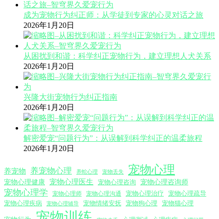
成为宠物行为纠正师：从学徒到专家的心灵对话之旅
2026年1月20日
从困扰到和谐：科学纠正宠物行为，建立理想人犬关系
2026年1月20日
兴隆大街宠物行为纠正指南
2026年1月20日
解密爱宠“问题行为”：从误解到科学纠正的温柔旅程
2026年1月20日
宠物心理
养宠物心理
养宠物
养蛇心理
宠物丢失
宠物心理医生
宠物心理咨询师
宠物心理健康
宠物心理咨询
宠物心理学
宠物心理沟通
宠物心理治疗
宠物心理疏导
宠物心理师
宠物心理疾病
宠物情绪安抚
宠物狗心理
宠物猫心理
宠物心理辅导
宠物训练