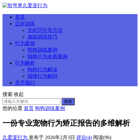
首页
正向训练
无惩罚引导方法
激励训练技巧
行为案例
狗狗训练案例
猫咪行为改善案例
行为解析
狗狗行为解读
猫咪行为解码
关于我们
搜索
收起
搜索
您的位置
首页
狗狗训练案例
一份专业宠物行为矫正报告的多维解析
久爱宠行为
发布于 2026年2月3日
评论(4)
阅读
(96)