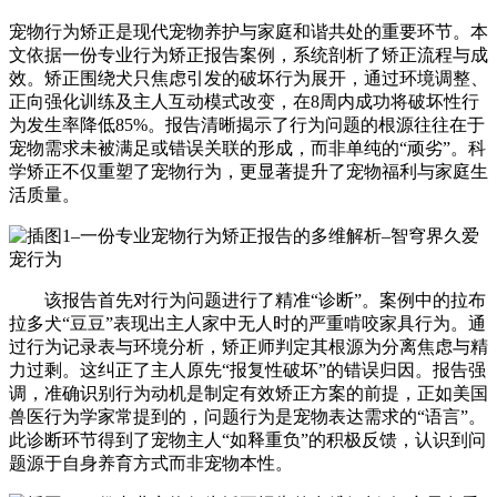
宠物行为矫正是现代宠物养护与家庭和谐共处的重要环节。本
文依据一份专业行为矫正报告案例，系统剖析了矫正流程与成
效。矫正围绕犬只焦虑引发的破坏行为展开，通过环境调整、
正向强化训练及主人互动模式改变，在8周内成功将破坏性行
为发生率降低85%。报告清晰揭示了行为问题的根源往往在于
宠物需求未被满足或错误关联的形成，而非单纯的“顽劣”。科
学矫正不仅重塑了宠物行为，更显著提升了宠物福利与家庭生
活质量。
该报告首先对行为问题进行了精准“诊断”。案例中的拉布
拉多犬“豆豆”表现出主人家中无人时的严重啃咬家具行为。通
过行为记录表与环境分析，矫正师判定其根源为分离焦虑与精
力过剩。这纠正了主人原先“报复性破坏”的错误归因。报告强
调，准确识别行为动机是制定有效矫正方案的前提，正如美国
兽医行为学家常提到的，问题行为是宠物表达需求的“语言”。
此诊断环节得到了宠物主人“如释重负”的积极反馈，认识到问
题源于自身养育方式而非宠物本性。