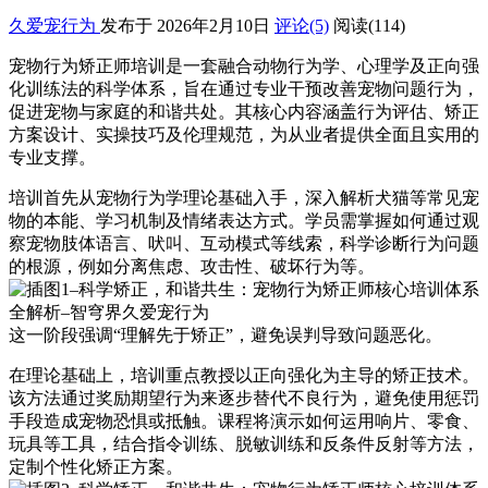
久爱宠行为
发布于 2026年2月10日
评论(5)
阅读
(114)
宠物行为矫正师培训是一套融合动物行为学、心理学及正向强
化训练法的科学体系，旨在通过专业干预改善宠物问题行为，
促进宠物与家庭的和谐共处。其核心内容涵盖行为评估、矫正
方案设计、实操技巧及伦理规范，为从业者提供全面且实用的
专业支撑。
培训首先从宠物行为学理论基础入手，深入解析犬猫等常见宠
物的本能、学习机制及情绪表达方式。学员需掌握如何通过观
察宠物肢体语言、吠叫、互动模式等线索，科学诊断行为问题
的根源，例如分离焦虑、攻击性、破坏行为等。
这一阶段强调“理解先于矫正”，避免误判导致问题恶化。
在理论基础上，培训重点教授以正向强化为主导的矫正技术。
该方法通过奖励期望行为来逐步替代不良行为，避免使用惩罚
手段造成宠物恐惧或抵触。课程将演示如何运用响片、零食、
玩具等工具，结合指令训练、脱敏训练和反条件反射等方法，
定制个性化矫正方案。