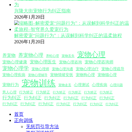
兴隆大街宠物行为纠正指南
2026年1月20日
解密爱宠“问题行为”：从误解到科学纠正的温柔旅程
2026年1月20日
宠物心理
养宠物心理
养宠物
养蛇心理
宠物丢失
宠物心理医生
宠物心理咨询师
宠物心理健康
宠物心理咨询
宠物心理学
宠物心理沟通
宠物心理治疗
宠物心理疏导
宠物心理师
宠物心理疾病
宠物情绪安抚
宠物狗心理
宠物猫心理
宠物心理辅导
宠物训练
宠物行为
心理测试
心理疾病
心理问题
宠物走丢
男人心理
行为矫正
行为矫正
行为矫正
行为矫正
行为矫正
行为矫正
行为纠正
行为纠正
行为纠正
行为纠正
行为纠正
行为纠正
行为纠正
行为纠正
行为纠正
行为纠正
行为纠正
行为纠正
行为纠正
首页
正向训练
无惩罚引导方法