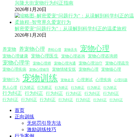
兴隆大街宠物行为纠正指南
2026年1月20日
解密爱宠“问题行为”：从误解到科学纠正的温柔旅程
2026年1月20日
宠物心理
养宠物心理
养宠物
养蛇心理
宠物丢失
宠物心理医生
宠物心理咨询师
宠物心理健康
宠物心理咨询
宠物心理学
宠物心理沟通
宠物心理治疗
宠物心理疏导
宠物心理师
宠物心理疾病
宠物情绪安抚
宠物狗心理
宠物猫心理
宠物心理辅导
宠物训练
宠物行为
心理测试
心理疾病
心理问题
宠物走丢
男人心理
行为矫正
行为矫正
行为矫正
行为矫正
行为矫正
行为矫正
行为纠正
行为纠正
行为纠正
行为纠正
行为纠正
行为纠正
行为纠正
行为纠正
行为纠正
行为纠正
行为纠正
行为纠正
行为纠正
首页
正向训练
无惩罚引导方法
激励训练技巧
行为案例