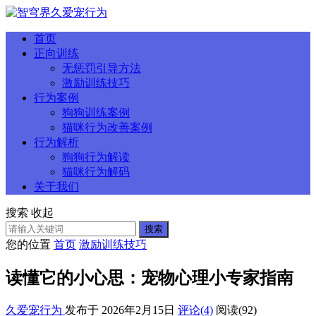
首页
正向训练
无惩罚引导方法
激励训练技巧
行为案例
狗狗训练案例
猫咪行为改善案例
行为解析
狗狗行为解读
猫咪行为解码
关于我们
搜索
收起
搜索
您的位置
首页
激励训练技巧
读懂它的小心思：宠物心理小专家指南
久爱宠行为
发布于 2026年2月15日
评论(4)
阅读
(92)