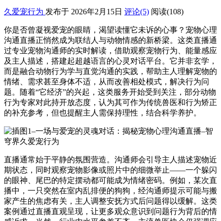
久爱宠行为
发布于 2026年2月15日
评论(5)
阅读
(108)
你是否曾凝视爱宠的眼睛，渴望读懂它未诉的心事？宠物心理
沟通直播正悄然成为联结人与动物情感的新桥梁。这类直播通
过专业宠物沟通师的实时解读，借助观察宠物行为、能量感应
及主人描述，搭建起超越语言的心灵对话平台。它并非玄学，
而是融合动物行为学与直觉沟通的实践，帮助主人理解宠物的
情绪、需求甚至身体不适，从而改善相处模式，解决行为问
题。随着“它经济”的兴起，这类服务开始受到关注，部分动物
行为专家对此持开放态度，认为其可作为传统兽医和行为矫正
的补充参考，但也提醒主人需保持理性，结合科学养护。
直播通常始于平静的氛围营造。沟通师会引导主人描述宠物近
期状态，同时观察宠物影像或照片中的细微举止——一个躲闪
的眼神、尾巴的特定摆动都可能成为情绪密码。例如，某次直
播中，一只突然在室内乱排便的狗狗，经沟通师提示可能与搬
家产生的焦虑有关，主人调整安抚方式后问题得以缓解。这类
案例通过直播直观呈现，让更多观众意识到问题行为背后的情