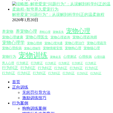
解密爱宠“问题行为”：从误解到科学纠正的温柔旅程
2026年1月20日
宠物心理
养宠物心理
养宠物
养蛇心理
宠物丢失
宠物心理医生
宠物心理咨询师
宠物心理健康
宠物心理咨询
宠物心理学
宠物心理沟通
宠物心理治疗
宠物心理疏导
宠物心理师
宠物心理疾病
宠物情绪安抚
宠物狗心理
宠物猫心理
宠物心理辅导
宠物训练
宠物行为
心理测试
心理疾病
心理问题
宠物走丢
男人心理
行为矫正
行为矫正
行为矫正
行为矫正
行为矫正
行为矫正
行为纠正
行为纠正
行为纠正
行为纠正
行为纠正
行为纠正
行为纠正
行为纠正
行为纠正
行为纠正
行为纠正
行为纠正
行为纠正
首页
正向训练
无惩罚引导方法
激励训练技巧
行为案例
狗狗训练案例