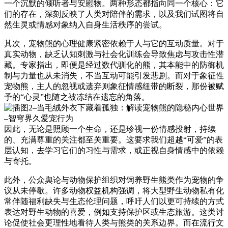
一个沉默的倾听者与安慰物。两种形态都指向同一个核心：它
们的存在，深刻反映了人类对陪伴的需求，以及我们试图将自
然生灵或情感对象纳入自身生活秩序的尝试。
其次，宠物熊的心理健康紧密依赖于人与它的互动质量。对于
真实动物，缺乏认知刺激与社会化训练会导致焦虑与攻击性潜
藏。专家指出，即便是经过数代驯化的熊，其本能中的防御机
制与力量也从未消失，不当互动可能引发悲剧。而对于象征性
宠物熊，主人的忽视或遗弃则象征情感纽带的断裂，那份被赋
予的“心灵”也随之被冻结在遗忘的角落。
因此，无论是照顾一个生命，还是珍视一份情感投射，持续
的、充满尊重的关注都至关重要。这要求我们超越“可爱”的表
层认知，去学习它们的习性与需求，或正视自身情感中的依赖
与寄托。
此外，公众舆论与动物保护组织对饲养野生熊类作为宠物的争
议从未停歇。许多动物权益机构强调，将大型野生动物私有化
常伴随福利缺失与生态伦理问题，呼吁人们以更可持续的方式
表达对野生动物的喜爱，例如支持保护区或生态旅游。这类讨
论促使社会更理性地看待人类与熊类的关系边界。而在流行文