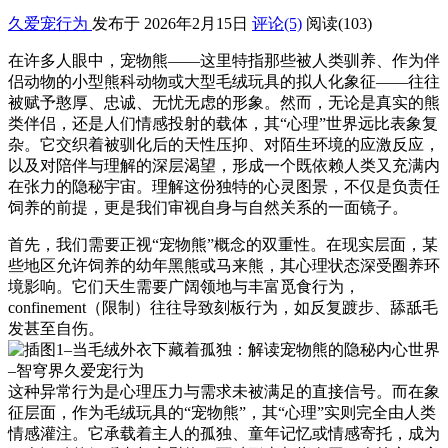
久爱宠行为
发布于 2026年2月15日
评论(5)
阅读
(103)
在许多人眼中，宠物熊——这里特指那些被人类驯养、作为伴
侣动物的小型熊科动物或大型毛绒玩具的拟人化象征——往往
被赋予憨厚、忠诚、无忧无虑的形象。然而，无论是真实的熊
类伴侣，还是人们情感投射的载体，其“心理”世界远比表象复
杂。它交织着被驯化后的天性压抑、对陌生环境的应激反应，
以及对陪伴与理解的深层渴望，形成一个既依赖人类又充满内
在张力的隐秘宇宙。理解这份独特的心灵图景，不仅是负责任
饲养的前提，更是我们审视自身与自然关系的一面镜子。
首先，我们需要正视“宠物熊”概念的双重性。在现实层面，某
些地区允许饲养的幼年黑熊或马来熊，其心理状态深受圈养环
境影响。它们天生需要广阔领地与丰富觅食行为，
confinement（限制）往往导致刻板行为，如反复踱步、舔舐毛
发甚至自伤。
这种异常行为是心理压力与需求未被满足的直接信号。而在象
征层面，作为毛绒玩具的“宠物熊”，其“心理”实则完全由人类
情感灌注。它承载着主人的孤独、童年记忆或情感寄托，成为