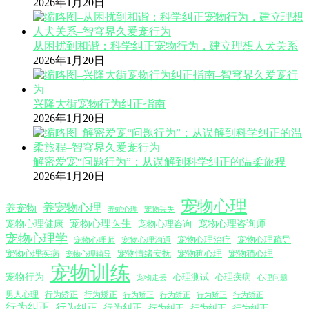
2026年1月20日
从困扰到和谐：科学纠正宠物行为，建立理想人犬关系
2026年1月20日
兴隆大街宠物行为纠正指南
2026年1月20日
解密爱宠“问题行为”：从误解到科学纠正的温柔旅程
2026年1月20日
宠物心理
养宠物心理
养宠物
养蛇心理
宠物丢失
宠物心理医生
宠物心理咨询师
宠物心理健康
宠物心理咨询
宠物心理学
宠物心理沟通
宠物心理治疗
宠物心理疏导
宠物心理师
宠物心理疾病
宠物情绪安抚
宠物狗心理
宠物猫心理
宠物心理辅导
宠物训练
宠物行为
心理测试
心理疾病
心理问题
宠物走丢
男人心理
行为矫正
行为矫正
行为矫正
行为矫正
行为矫正
行为矫正
行为纠正
行为纠正
行为纠正
行为纠正
行为纠正
行为纠正