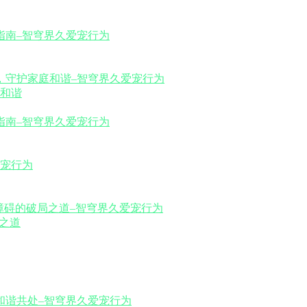
和谐
之道