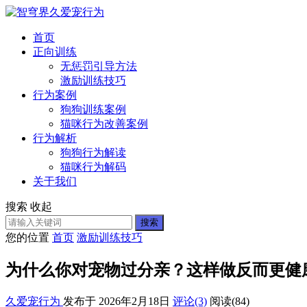
首页
正向训练
无惩罚引导方法
激励训练技巧
行为案例
狗狗训练案例
猫咪行为改善案例
行为解析
狗狗行为解读
猫咪行为解码
关于我们
搜索
收起
搜索
您的位置
首页
激励训练技巧
为什么你对宠物过分亲？这样做反而更健
久爱宠行为
发布于 2026年2月18日
评论(3)
阅读
(84)