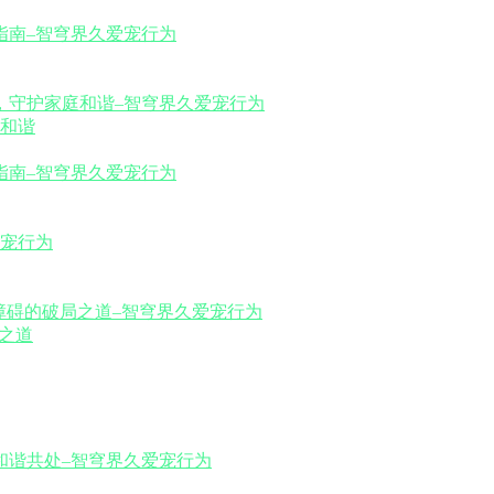
和谐
之道