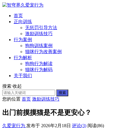
首页
正向训练
无惩罚引导方法
激励训练技巧
行为案例
狗狗训练案例
猫咪行为改善案例
行为解析
狗狗行为解读
猫咪行为解码
关于我们
搜索
收起
搜索
您的位置
首页
激励训练技巧
出门前摸摸猫是不是更安心？
久爱宠行为
发布于 2026年2月18日
评论(3)
阅读
(86)