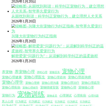
2026年1月20日
从困扰到和谐：科学纠正宠物行为，建立理想人犬关系
2026年1月20日
兴隆大街宠物行为纠正指南
2026年1月20日
解密爱宠“问题行为”：从误解到科学纠正的温柔旅程
2026年1月20日
宠物心理
养宠物心理
养宠物
养蛇心理
宠物丢失
宠物心理医生
宠物心理咨询师
宠物心理健康
宠物心理咨询
宠物心理学
宠物心理沟通
宠物心理治疗
宠物心理疏导
宠物心理师
宠物心理疾病
宠物情绪安抚
宠物狗心理
宠物猫心理
宠物心理辅导
宠物训练
宠物行为
心理测试
心理疾病
心理问题
宠物走丢
男人心理
行为矫正
行为矫正
行为矫正
行为矫正
行为矫正
行为矫正
行为纠正
行为纠正