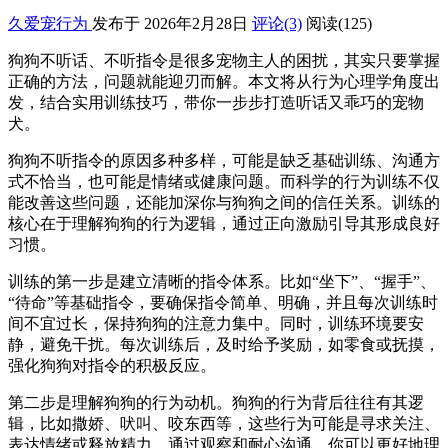
久爱宠行为
发布于 2026年2月28日
评论(3)
阅读
(125)
狗狗不听话、不听指令是很多宠物主人的困扰，其实只要掌握
正确的方法，问题就能迎刃而解。本文将从行为心理学角度出
发，结合实用训练技巧，带你一步步打造听话又乖巧的宠物
犬。
狗狗不听指令的原因多种多样，可能是缺乏基础训练、沟通方
式不恰当，也可能是情绪或健康问题。而科学的行为训练不仅
能改善这些问题，还能加深你与狗狗之间的信任关系。训练的
核心在于理解狗狗的行为逻辑，通过正向激励引导其形成良好
习惯。
训练的第一步是建立清晰的指令体系。比如“坐下”、“握手”、
“待命”等基础指令，要确保指令简单、明确，并且每次训练时
间不宜过长，保持狗狗的注意力集中。同时，训练环境要安
静，避免干扰。每次训练后，及时给予奖励，如零食或抚摸，
强化狗狗对指令的积极反应。
第二步是理解狗狗的行为动机。狗狗的行为背后往往有其逻
辑，比如撒娇、吠叫、咬东西等，这些行为可能是寻求关注、
表达情绪或释放精力。通过观察和耐心沟通，你可以更好地理