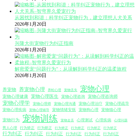
从困扰到和谐：科学纠正宠物行为，建立理想人犬关系
2026年1月20日
兴隆大街宠物行为纠正指南
2026年1月20日
解密爱宠“问题行为”：从误解到科学纠正的温柔旅程
2026年1月20日
宠物心理
养宠物心理
养宠物
养蛇心理
宠物丢失
宠物心理医生
宠物心理咨询师
宠物心理健康
宠物心理咨询
宠物心理学
宠物心理沟通
宠物心理治疗
宠物心理疏导
宠物心理师
宠物心理疾病
宠物情绪安抚
宠物狗心理
宠物猫心理
宠物心理辅导
宠物训练
宠物行为
心理测试
心理疾病
心理问题
宠物走丢
男人心理
行为矫正
行为矫正
行为矫正
行为矫正
行为矫正
行为矫正
行为纠正
行为纠正
行为纠正
行为纠正
行为纠正
行为纠正