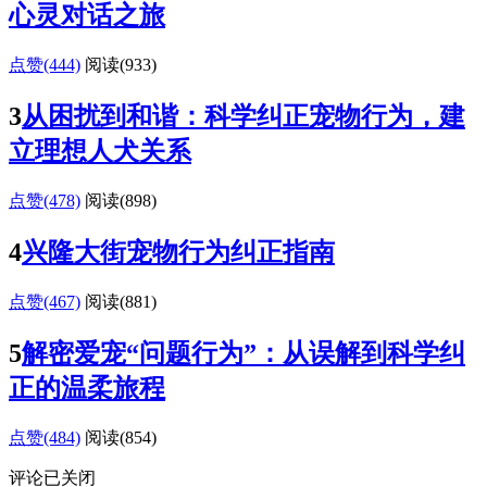
心灵对话之旅
点赞(444)
阅读
(933)
3
从困扰到和谐：科学纠正宠物行为，建
立理想人犬关系
点赞(478)
阅读
(898)
4
兴隆大街宠物行为纠正指南
点赞(467)
阅读
(881)
5
解密爱宠“问题行为”：从误解到科学纠
正的温柔旅程
点赞(484)
阅读
(854)
评论已关闭