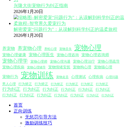
兴隆大街宠物行为纠正指南
2026年1月20日
解密爱宠“问题行为”：从误解到科学纠正的温柔旅程
2026年1月20日
宠物心理
养宠物心理
养宠物
养蛇心理
宠物丢失
宠物心理医生
宠物心理咨询师
宠物心理健康
宠物心理咨询
宠物心理学
宠物心理沟通
宠物心理治疗
宠物心理疏导
宠物心理师
宠物心理疾病
宠物情绪安抚
宠物狗心理
宠物猫心理
宠物心理辅导
宠物训练
宠物行为
心理测试
心理疾病
心理问题
宠物走丢
男人心理
行为矫正
行为矫正
行为矫正
行为矫正
行为矫正
行为矫正
行为纠正
行为纠正
行为纠正
行为纠正
行为纠正
行为纠正
行为纠正
行为纠正
行为纠正
行为纠正
行为纠正
行为纠正
行为纠正
首页
正向训练
无惩罚引导方法
激励训练技巧