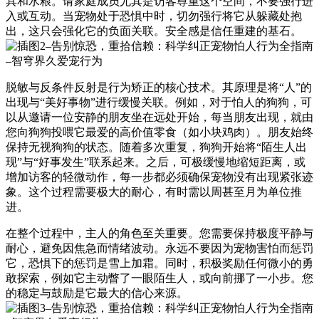
具和水粮。请家庭成员尤其是访客尊重这个空间，不要强行进
入或互动。当宠物处于恐惧中时，切勿强行将它从躲藏处抱
出，这只会强化它的负面关联。安全感是信任重建的基石。
脱敏与反条件反射是行为矫正的核心技术。其原理是将“人”的
出现与“美好事物”进行缓慢关联。例如，对于怕人的狗狗，可
以从邀请一位安静的朋友坐在远处开始，每当朋友出现，就由
您向狗狗投喂它最爱的高价值零食（如小块鸡肉）。朋友始终
保持无视狗狗的状态。随着多次重复，狗狗开始将“陌生人出
现”与“好事发生”联系起来。之后，可极缓慢地缩短距离，或
增加访客的轻微动作，每一步都必须确保宠物没有出现紧张迹
象。这个过程需要极大的耐心，有时需以周甚至月为单位推
进。
在整个过程中，主人的角色至关重要。您需要保持极度平静与
耐心，避免因焦急而情绪波动。永远不要因为宠物害怕而惩罚
它，恐惧下的惩罚是雪上加霜。同时，积极奖励任何微小的勇
敢探索，例如它主动瞥了一眼陌生人，或向前挪了一小步。您
的稳定与鼓励是它最大的信心来源。