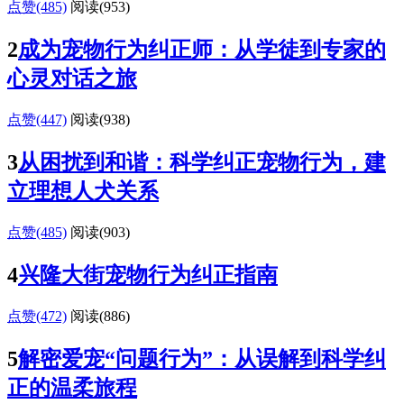
点赞(485)
阅读
(953)
2
成为宠物行为纠正师：从学徒到专家的
心灵对话之旅
点赞(447)
阅读
(938)
3
从困扰到和谐：科学纠正宠物行为，建
立理想人犬关系
点赞(485)
阅读
(903)
4
兴隆大街宠物行为纠正指南
点赞(472)
阅读
(886)
5
解密爱宠“问题行为”：从误解到科学纠
正的温柔旅程