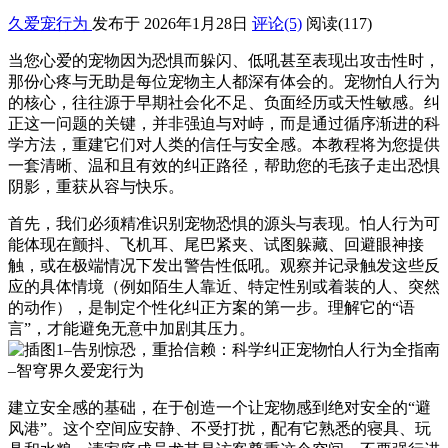
久爱宠行为
发布于 2026年1月28日
评论(5)
阅读
(117)
当您心爱的宠物因为恐惧而躲闪、低吼甚至表现出攻击性时，
那份心疼与无助是每位宠物主人都深有体会的。宠物怕人行为
的核心，往往源于早期社会化不足、负面经历或天性敏感。纠
正这一问题的关键，并非强迫与对峙，而是通过循序渐进的科
学方法，重建它们对人类的信任与安全感。本教程将为您提供
一套清晰、温和且有效的纠正路径，帮助您的毛孩子走出恐惧
阴影，重获从容与快乐。
首先，我们必须精准识别宠物恐惧的源头与表现。怕人行为可
能体现在颤抖、飞机耳、尾巴紧夹、试图躲藏、回避眼神接
触，或在极端情况下发出警告性低吼。观察并记录触发这些反
应的具体情境（例如陌生人靠近、特定性别或着装的人、突然
的动作），是制定个性化纠正方案的第一步。理解它的“语
言”，才能避免无意中加剧其压力。
建立安全感的基础，在于创造一个让宠物感到绝对安全的“避
风港”。这个空间应安静、不受打扰，配有它熟悉的寝具、玩