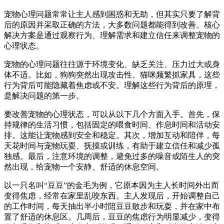
宠物心理问题常常让主人感到困惑和无助，但其实只要了解背
后的原因并采取正确的方法，大多数问题都能得到改善。核心
解决方案是通过观察行为、理解需求和建立信任来调整宠物的
心理状态。
宠物的心理问题往往源于环境变化、缺乏关注、压力过大或身
体不适。比如，狗狗突然出现攻击性、猫咪频繁抓家具，这些
行为背后可能隐藏着焦虑或不安。理解这些行为背后的原理，
是解决问题的第一步。
要改善宠物的心理状态，可以从以下几个方面入手。首先，保
持规律的生活习惯，包括固定的喂食时间、作息时间和活动安
排。这能让宠物感到安全和稳定。其次，增加互动和陪伴，每
天花时间与宠物玩耍、抚摸或训练，有助于建立信任和减少孤
独感。最后，注意环境的调整，避免过多的噪音或陌生人的突
然出现，给宠物一个安静、舒适的休息空间。
以一只名叫“豆豆”的金毛为例，它原本因为主人长时间外出而
变得焦虑，经常在家里乱咬东西。主人发现后，开始调整自己
的工作时间，每天抽出半小时陪豆豆散步和玩耍，并在家中布
置了舒适的休息区。几周后，豆豆的焦虑行为明显减少，变得