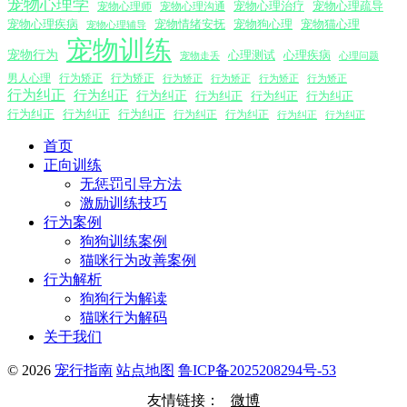
宠物心理学
宠物心理沟通
宠物心理治疗
宠物心理疏导
宠物心理师
宠物心理疾病
宠物情绪安抚
宠物狗心理
宠物猫心理
宠物心理辅导
宠物训练
宠物行为
心理测试
心理疾病
心理问题
宠物走丢
男人心理
行为矫正
行为矫正
行为矫正
行为矫正
行为矫正
行为矫正
行为纠正
行为纠正
行为纠正
行为纠正
行为纠正
行为纠正
行为纠正
行为纠正
行为纠正
行为纠正
行为纠正
行为纠正
行为纠正
首页
正向训练
无惩罚引导方法
激励训练技巧
行为案例
狗狗训练案例
猫咪行为改善案例
行为解析
狗狗行为解读
猫咪行为解码
关于我们
© 2026
宠行指南
站点地图
鲁ICP备2025208294号-53
友情链接：
微博