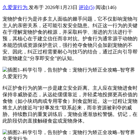
久爱宠行为
发布于 2026年1月23日
评论(5)
阅读
(146)
宠物护食行为是许多主人面临的棘手问题，它不仅影响宠物与
主人的亲密关系，还可能引发安全隐患。纠正这一行为的关键
在于理解宠物护食的根源，并采取科学、渐进的方法进行干
预，其核心在于建立信任而非对抗。护食行为通常源于动物的
本能恐惧或资源保护意识，强行抢夺食物只会加剧宠物的不
安。因此，纠正过程需要耐心与技巧的结合，通过正向引导帮
助宠物建立“分享即安全”的认知。
纠正护食行为的第一步是建立安全距离。主人应在宠物进食时
保持非威胁姿态，从远处缓缓靠近，并轻柔地投掷更高价值的
食物（如小块鸡肉或专用零食）到食盆附近。这一过程让宠物
将主人的接近与“好事发生”联系起来，而非资源被剥夺的威
胁。持续数日的重复训练后，宠物会逐渐放松警惕。切记，在
此阶段切勿直接触碰食盆或宠物身体。