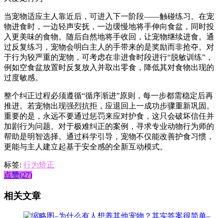
当宠物适应主人靠近后，可进入下一阶段——触碰练习。在宠
物进食时，一边轻声安抚，一边缓慢地将手伸向食盆，同时投
入更美味的食物。随后自然地将手收回，让宠物继续进食。通
过反复练习，宠物会明白主人的手带来的是奖励而非抢夺。对
于行为较严重的宠物，可考虑在非进食时段进行“脱敏训练”，
例如空食盆放置时反复放入并取出零食，降低其对食物出现的
过度敏感。
整个纠正过程必须遵循“循序渐进”原则，每一步都需稳定后再
推进。若宠物出现强烈抗拒，应退回上一成功步骤重新巩固。
重要的是，永远不要通过惩罚来应对护食，这只会破坏信任并
加剧行为问题。对于极难纠正的案例，寻求专业动物行为师的
帮助是明智选择。通过科学引导，宠物不仅能改善护食习惯，
更能与主人建立起基于安全感的全新互动模式。
标签:
行为矫正
点赞(27)
相关文章