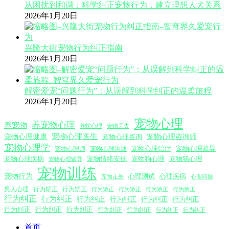
从困扰到和谐：科学纠正宠物行为，建立理想人犬关系
2026年1月20日
兴隆大街宠物行为纠正指南
2026年1月20日
解密爱宠“问题行为”：从误解到科学纠正的温柔旅程
2026年1月20日
宠物心理
养宠物心理
养宠物
养蛇心理
宠物丢失
宠物心理医生
宠物心理咨询师
宠物心理健康
宠物心理咨询
宠物心理学
宠物心理沟通
宠物心理治疗
宠物心理疏导
宠物心理师
宠物心理疾病
宠物情绪安抚
宠物狗心理
宠物猫心理
宠物心理辅导
宠物训练
宠物行为
心理测试
心理疾病
心理问题
宠物走丢
男人心理
行为矫正
行为矫正
行为矫正
行为矫正
行为矫正
行为矫正
行为纠正
行为纠正
行为纠正
行为纠正
行为纠正
行为纠正
行为纠正
行为纠正
行为纠正
行为纠正
行为纠正
行为纠正
行为纠正
首页