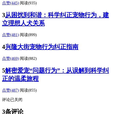
点赞(445)
阅读
(935)
3
从困扰到和谐：科学纠正宠物行为，建
立理想人犬关系
点赞(481)
阅读
(899)
4
兴隆大街宠物行为纠正指南
点赞(469)
阅读
(882)
5
解密爱宠“问题行为”：从误解到科学纠
正的温柔旅程
点赞(487)
阅读
(855)
评论已关闭
3条评论