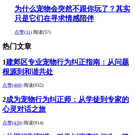
为什么宠物会突然不跟你玩了？其实
只是它们在寻求情感陪伴
点赞(31)
阅读
(57)
热门文章
1
建邺区专业宠物行为纠正指南：从问题
根源到和谐共处
点赞(468)
阅读
(932)
2
成为宠物行为纠正师：从学徒到专家的
心灵对话之旅
点赞(439)
阅读
(914)