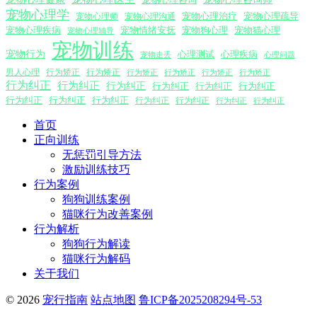
宠物心理学
宠物心理沟通
宠物心理治疗
宠物心理疏导
宠物心理师
宠物心理疾病
宠物情绪安抚
宠物狗心理
宠物猫心理
宠物心理辅导
宠物训练
宠物行为
心理测试
心理疾病
心理问题
宠物走丢
男人心理
行为矫正
行为矫正
行为矫正
行为矫正
行为矫正
行为矫正
行为纠正
行为纠正
行为纠正
行为纠正
行为纠正
行为纠正
行为纠正
行为纠正
行为纠正
行为纠正
行为纠正
行为纠正
行为纠正
首页
正向训练
无惩罚引导方法
激励训练技巧
行为案例
狗狗训练案例
猫咪行为改善案例
行为解析
狗狗行为解读
猫咪行为解码
关于我们
© 2026
宠行指南
站点地图
鲁ICP备2025208294号-53