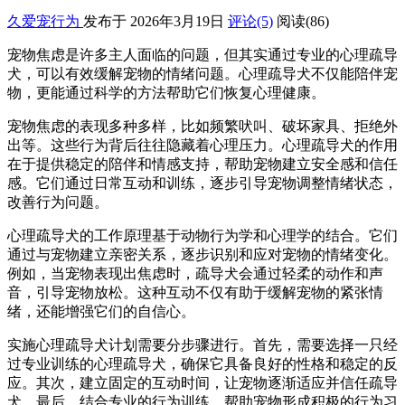
久爱宠行为
发布于 2026年3月19日
评论(5)
阅读
(86)
宠物焦虑是许多主人面临的问题，但其实通过专业的心理疏导
犬，可以有效缓解宠物的情绪问题。心理疏导犬不仅能陪伴宠
物，更能通过科学的方法帮助它们恢复心理健康。
宠物焦虑的表现多种多样，比如频繁吠叫、破坏家具、拒绝外
出等。这些行为背后往往隐藏着心理压力。心理疏导犬的作用
在于提供稳定的陪伴和情感支持，帮助宠物建立安全感和信任
感。它们通过日常互动和训练，逐步引导宠物调整情绪状态，
改善行为问题。
心理疏导犬的工作原理基于动物行为学和心理学的结合。它们
通过与宠物建立亲密关系，逐步识别和应对宠物的情绪变化。
例如，当宠物表现出焦虑时，疏导犬会通过轻柔的动作和声
音，引导宠物放松。这种互动不仅有助于缓解宠物的紧张情
绪，还能增强它们的自信心。
实施心理疏导犬计划需要分步骤进行。首先，需要选择一只经
过专业训练的心理疏导犬，确保它具备良好的性格和稳定的反
应。其次，建立固定的互动时间，让宠物逐渐适应并信任疏导
犬。最后，结合专业的行为训练，帮助宠物形成积极的行为习