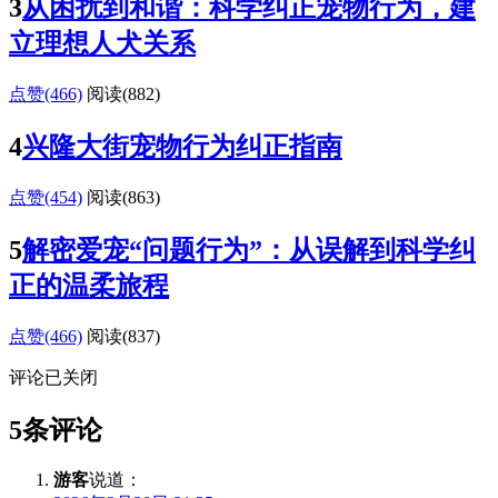
3
从困扰到和谐：科学纠正宠物行为，建
立理想人犬关系
点赞(466)
阅读
(882)
4
兴隆大街宠物行为纠正指南
点赞(454)
阅读
(863)
5
解密爱宠“问题行为”：从误解到科学纠
正的温柔旅程
点赞(466)
阅读
(837)
评论已关闭
5条评论
游客
说道：