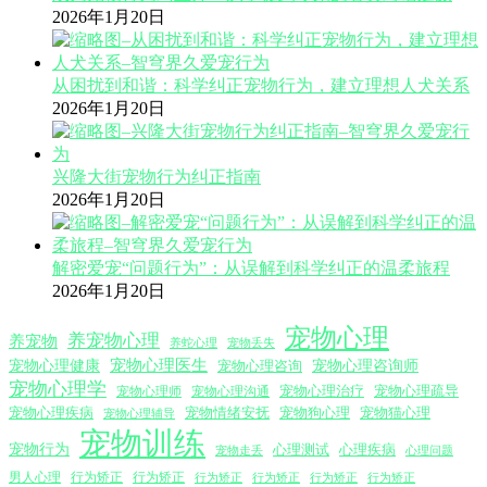
2026年1月20日
从困扰到和谐：科学纠正宠物行为，建立理想人犬关系
2026年1月20日
兴隆大街宠物行为纠正指南
2026年1月20日
解密爱宠“问题行为”：从误解到科学纠正的温柔旅程
2026年1月20日
宠物心理
养宠物心理
养宠物
养蛇心理
宠物丢失
宠物心理医生
宠物心理咨询师
宠物心理健康
宠物心理咨询
宠物心理学
宠物心理沟通
宠物心理治疗
宠物心理疏导
宠物心理师
宠物心理疾病
宠物情绪安抚
宠物狗心理
宠物猫心理
宠物心理辅导
宠物训练
宠物行为
心理测试
心理疾病
心理问题
宠物走丢
男人心理
行为矫正
行为矫正
行为矫正
行为矫正
行为矫正
行为矫正