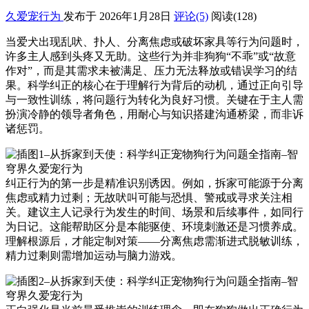
久爱宠行为
发布于 2026年1月28日
评论(5)
阅读
(128)
当爱犬出现乱吠、扑人、分离焦虑或破坏家具等行为问题时，
许多主人感到头疼又无助。这些行为并非狗狗“不乖”或“故意
作对”，而是其需求未被满足、压力无法释放或错误学习的结
果。科学纠正的核心在于理解行为背后的动机，通过正向引导
与一致性训练，将问题行为转化为良好习惯。关键在于主人需
扮演冷静的领导者角色，用耐心与知识搭建沟通桥梁，而非诉
诸惩罚。
纠正行为的第一步是精准识别诱因。例如，拆家可能源于分离
焦虑或精力过剩；无故吠叫可能与恐惧、警戒或寻求关注相
关。建议主人记录行为发生的时间、场景和后续事件，如同行
为日记。这能帮助区分是本能驱使、环境刺激还是习惯养成。
理解根源后，才能定制对策——分离焦虑需渐进式脱敏训练，
精力过剩则需增加运动与脑力游戏。