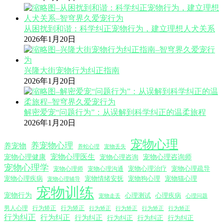
从困扰到和谐：科学纠正宠物行为，建立理想人犬关系
2026年1月20日
兴隆大街宠物行为纠正指南
2026年1月20日
解密爱宠“问题行为”：从误解到科学纠正的温柔旅程
2026年1月20日
宠物心理
养宠物心理
养宠物
养蛇心理
宠物丢失
宠物心理医生
宠物心理咨询师
宠物心理健康
宠物心理咨询
宠物心理学
宠物心理沟通
宠物心理治疗
宠物心理疏导
宠物心理师
宠物心理疾病
宠物情绪安抚
宠物狗心理
宠物猫心理
宠物心理辅导
宠物训练
宠物行为
心理测试
心理疾病
心理问题
宠物走丢
男人心理
行为矫正
行为矫正
行为矫正
行为矫正
行为矫正
行为矫正
行为纠正
行为纠正
行为纠正
行为纠正
行为纠正
行为纠正