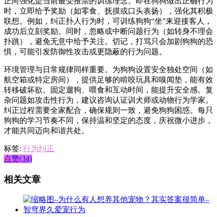
正向强化是当前最受推崇的训练理念。即在狗狗做出正确行为
时，立即给予奖励（如零食、抚摸或口头表扬），强化其积极
联想。例如，纠正扑人行为时，可训练狗狗“坐”来迎接客人，
成功后立刻奖励。同时，忽略或中断问题行为（如转身不理会
扑跳），避免无意中给予关注。切记，打骂只会加剧狗狗的恐
惧，可能引发防御性攻击或更隐蔽的行为问题。
环境管理与日常规律同样重要。为狗狗设置安全独处空间（如
航空箱或特定房间），提供足够的啃咬玩具和嗅闻垫，能有效
转移破坏欲。固定遛狗、喂食和互动时间，能提升安全感。复
杂问题如攻击性行为，建议咨询认证训犬师或动物行为学家。
纠正过程需要全家配合，确保规则一致，避免狗狗困惑。每只
狗狗的学习节奏不同，保持温和坚定的态度，庆祝微小进步，
才能共同迈向和谐共处。
标签:
行为纠正
点赞(34)
相关文章