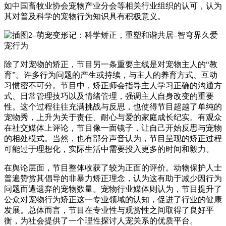
如中国畜牧业协会宠物产业分会等相关行业组织的认可，认为
其对普及科学的宠物行为知识具有积极意义。
除了对宠物的矫正，节目另一条重要主线是对宠物主人的“教
育”。许多行为问题的产生或持续，与主人的养育方式、互动
习惯密不可分。节目中，矫正师会指导主人学习正确的沟通方
式、日常管理技巧以及情绪管理，强调主人自身改变的重要
性。这个过程往往充满挑战与反思，也使得节目超越了单纯的
宠物秀，上升为关于责任、耐心与爱的家庭成长纪实。有观众
在社交媒体上评论，节目像一面镜子，让自己开始反思与宠物
的相处模式。当然，也有部分声音认为，节目呈现的矫正过程
可能过于理想化，实际生活中需要投入更多的时间和毅力。
在舆论层面，节目整体收获了较为正面的评价。动物保护人士
普遍赞赏其倡导的非暴力矫正理念，认为这有助于减少因行为
问题而遭遗弃的宠物数量。宠物行业媒体则认为，节目提升了
公众对宠物行为矫正这一专业领域的认知，促进了行业的健康
发展。总体而言，节目在专业性与观赏性之间取得了良好平
衡，为社会提供了一个理性探讨人宠关系的优质平台。