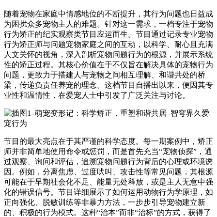
随着宠物在家庭中情感地位的不断提升，其行为问题也日益成
为困扰众多宠物主人的难题。针对这一需求，一档专注于宠物
行为矫正的纪实观察类节目应运而生。节目通过记录专业宠物
行为矫正师与问题宠物家庭之间的互动，以科学、耐心且充满
人文关怀的视角，深入剖析宠物问题行为的根源，并展示系统
性的矫正过程。其核心价值在于不仅旨在解决具体的宠物行为
问题，更致力于搭建人与宠物之间相互理解、和谐共处的桥
梁，传递负责任养宠的理念。这档节目自播出以来，便因其专
业性和温情性，在爱宠人士中引发了广泛关注与讨论。
节目的最大亮点在于其严谨的科学态度。每一期案例中，矫正
师并非简单地使用命令或惩罚，而是首先充当“宠物侦探”，通
过观察、询问和评估，追溯宠物问题行为背后的心理或环境诱
因。例如，分离焦虑、过度吠叫、攻击性等常见问题，其根源
可能在于早期社会化不足、能量无处释放，或是主人无意中强
化的错误信号。节目详细展示了如何运用动物行为学原理，如
正向强化、脱敏训练等非暴力方法，一步步引导宠物建立新
的、积极的行为模式。这种“治本”而非“治标”的方式，获得了