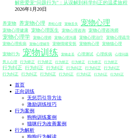
解密爱宠“问题行为”：从误解到科学纠正的温柔旅程
2026年1月20日
宠物心理
养宠物心理
养宠物
养蛇心理
宠物丢失
宠物心理医生
宠物心理咨询师
宠物心理健康
宠物心理咨询
宠物心理学
宠物心理沟通
宠物心理治疗
宠物心理疏导
宠物心理师
宠物心理疾病
宠物情绪安抚
宠物狗心理
宠物猫心理
宠物心理辅导
宠物训练
宠物行为
心理测试
心理疾病
心理问题
宠物走丢
男人心理
行为矫正
行为矫正
行为矫正
行为矫正
行为矫正
行为矫正
行为纠正
行为纠正
行为纠正
行为纠正
行为纠正
行为纠正
行为纠正
行为纠正
行为纠正
行为纠正
行为纠正
行为纠正
行为纠正
首页
正向训练
无惩罚引导方法
激励训练技巧
行为案例
狗狗训练案例
猫咪行为改善案例
行为解析
狗狗行为解读