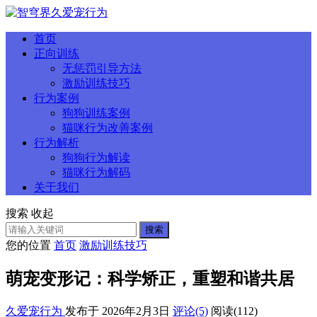
首页
正向训练
无惩罚引导方法
激励训练技巧
行为案例
狗狗训练案例
猫咪行为改善案例
行为解析
狗狗行为解读
猫咪行为解码
关于我们
搜索
收起
搜索
您的位置
首页
激励训练技巧
萌宠变形记：科学矫正，重塑和谐共居
久爱宠行为
发布于 2026年2月3日
评论(5)
阅读
(112)