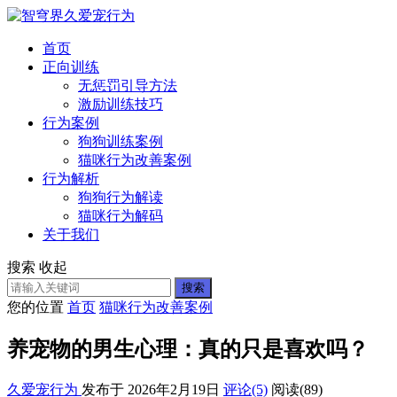
首页
正向训练
无惩罚引导方法
激励训练技巧
行为案例
狗狗训练案例
猫咪行为改善案例
行为解析
狗狗行为解读
猫咪行为解码
关于我们
搜索
收起
搜索
您的位置
首页
猫咪行为改善案例
养宠物的男生心理：真的只是喜欢吗？
久爱宠行为
发布于 2026年2月19日
评论(5)
阅读
(89)