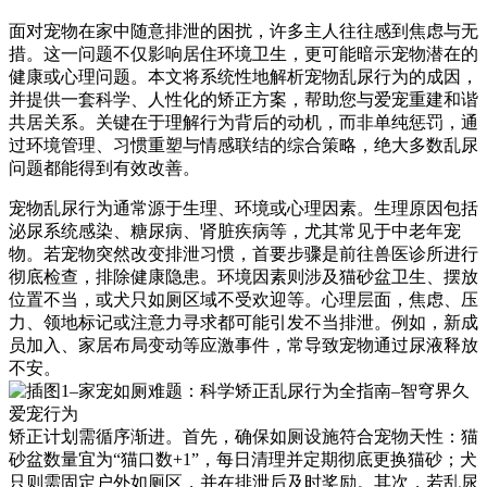
面对宠物在家中随意排泄的困扰，许多主人往往感到焦虑与无
措。这一问题不仅影响居住环境卫生，更可能暗示宠物潜在的
健康或心理问题。本文将系统性地解析宠物乱尿行为的成因，
并提供一套科学、人性化的矫正方案，帮助您与爱宠重建和谐
共居关系。关键在于理解行为背后的动机，而非单纯惩罚，通
过环境管理、习惯重塑与情感联结的综合策略，绝大多数乱尿
问题都能得到有效改善。
宠物乱尿行为通常源于生理、环境或心理因素。生理原因包括
泌尿系统感染、糖尿病、肾脏疾病等，尤其常见于中老年宠
物。若宠物突然改变排泄习惯，首要步骤是前往兽医诊所进行
彻底检查，排除健康隐患。环境因素则涉及猫砂盆卫生、摆放
位置不当，或犬只如厕区域不受欢迎等。心理层面，焦虑、压
力、领地标记或注意力寻求都可能引发不当排泄。例如，新成
员加入、家居布局变动等应激事件，常导致宠物通过尿液释放
不安。
矫正计划需循序渐进。首先，确保如厕设施符合宠物天性：猫
砂盆数量宜为“猫口数+1”，每日清理并定期彻底更换猫砂；犬
只则需固定户外如厕区，并在排泄后及时奖励。其次，若乱尿