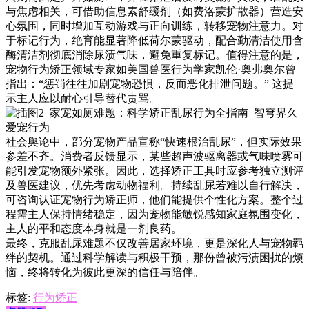
与焦虑相关，可借助信息素舒缓剂（如费洛蒙扩散器）营造安
心氛围，同时增加互动游戏与正向训练，转移宠物注意力。对
于标记行为，绝育能显著降低荷尔蒙驱动，配合勤清洁使用含
酶清洁剂彻底消除尿渍气味，避免重复标记。值得注意的是，
宠物行为矫正领域专家如美国兽医行为学家凯伦·奥弗奥尔曾
指出：“惩罚往往加剧宠物恐惧，反而恶化排泄问题。” 这提
示主人应以耐心引导替代责骂。
社会舆论中，部分宠物产品宣称“快速根治乱尿”，但实际效果
参差不齐。消费者反馈显示，某些超声波驱离器或气味喷雾可
能引发宠物额外紧张。因此，选择矫正工具时应参考独立测评
及兽医建议，优先考虑动物福利。持续乱尿若难以自行解决，
可咨询认证宠物行为矫正师，他们能提供个性化方案。整个过
程需主人保持情绪稳定，因为宠物能敏锐感知家庭氛围变化，
主人的平和态度本身就是一剂良药。
最终，克服乱尿难题不仅改善居家环境，更是深化人与宠物羁
绊的契机。通过科学解读与积极干预，那份曾被污渍困扰的烦
恼，终将转化为彼此更深的信任与陪伴。
标签:
行为矫正