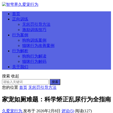
首页
正向训练
无惩罚引导方法
激励训练技巧
行为案例
狗狗训练案例
猫咪行为改善案例
行为解析
狗狗行为解读
猫咪行为解码
关于我们
搜索
收起
搜索
您的位置
首页
无惩罚引导方法
家宠如厕难题：科学矫正乱尿行为全指南
久爱宠行为
发布于 2026年2月8日
评论(5)
阅读
(127)