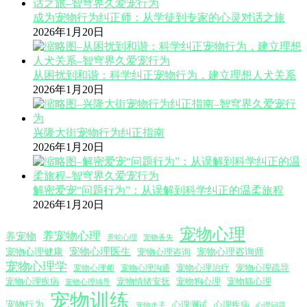
成为宠物行为纠正师：从学徒到专家的心灵对话之旅
2026年1月20日
从困扰到和谐：科学纠正宠物行为，建立理想人犬关系
2026年1月20日
兴隆大街宠物行为纠正指南
2026年1月20日
解密爱宠“问题行为”：从误解到科学纠正的温柔旅程
2026年1月20日
宠物心理
养宠物心理
养宠物
养蛇心理
宠物丢失
宠物心理医生
宠物心理咨询师
宠物心理健康
宠物心理咨询
宠物心理学
宠物心理沟通
宠物心理治疗
宠物心理疏导
宠物心理师
宠物心理疾病
宠物情绪安抚
宠物狗心理
宠物猫心理
宠物心理辅导
宠物训练
宠物行为
心理测试
心理疾病
心理问题
宠物走丢