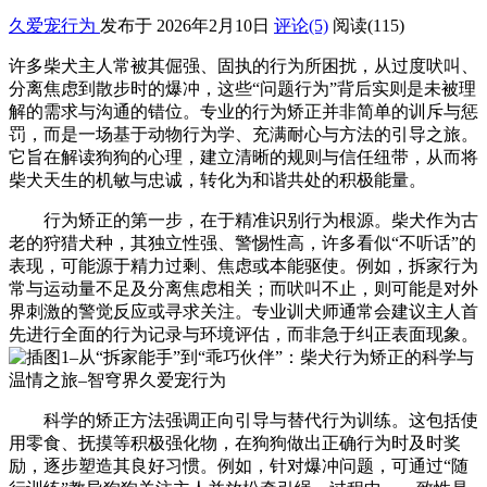
久爱宠行为
发布于 2026年2月10日
评论(5)
阅读
(115)
许多柴犬主人常被其倔强、固执的行为所困扰，从过度吠叫、
分离焦虑到散步时的爆冲，这些“问题行为”背后实则是未被理
解的需求与沟通的错位。专业的行为矫正并非简单的训斥与惩
罚，而是一场基于动物行为学、充满耐心与方法的引导之旅。
它旨在解读狗狗的心理，建立清晰的规则与信任纽带，从而将
柴犬天生的机敏与忠诚，转化为和谐共处的积极能量。
行为矫正的第一步，在于精准识别行为根源。柴犬作为古
老的狩猎犬种，其独立性强、警惕性高，许多看似“不听话”的
表现，可能源于精力过剩、焦虑或本能驱使。例如，拆家行为
常与运动量不足及分离焦虑相关；而吠叫不止，则可能是对外
界刺激的警觉反应或寻求关注。专业训犬师通常会建议主人首
先进行全面的行为记录与环境评估，而非急于纠正表面现象。
科学的矫正方法强调正向引导与替代行为训练。这包括使
用零食、抚摸等积极强化物，在狗狗做出正确行为时及时奖
励，逐步塑造其良好习惯。例如，针对爆冲问题，可通过“随