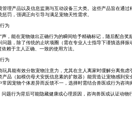
境管理产品以及信息监测与互动设备三大类。这些产品旨在通过
统惩罚，强调正向引导与满足宠物天性需求。
声，能在宠物做出正确行为的瞬间给予精确标记，随后配合奖
叫问题，除了传统的止吠项圈（需在专业人士指导下谨慎选择振
度依赖于主人正确、一致的使用方法。
玩具能有效分散宠物注意力，尤其在主人离家时缓解分离焦虑引
类产品（如模仿母犬安抚信息素的扩散器）能营造让宠物感到安
中常因宠物个体差异而反馈不一，选择时需结合兽医或行为咨询
问题行为背后可能隐藏健康或心理原因，咨询兽医或认证动物