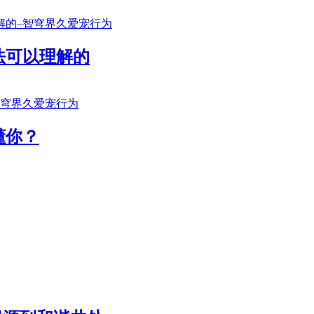
法可以理解的
懂你？