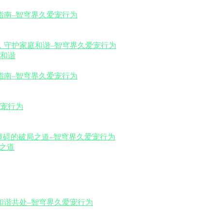
和谐
之道