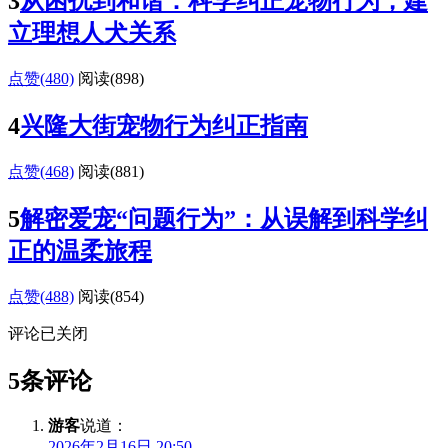
3
从困扰到和谐：科学纠正宠物行为，建
立理想人犬关系
点赞(480)
阅读
(898)
4
兴隆大街宠物行为纠正指南
点赞(468)
阅读
(881)
5
解密爱宠“问题行为”：从误解到科学纠
正的温柔旅程
点赞(488)
阅读
(854)
评论已关闭
5条评论
游客
说道：
2026年2月16日 20:50