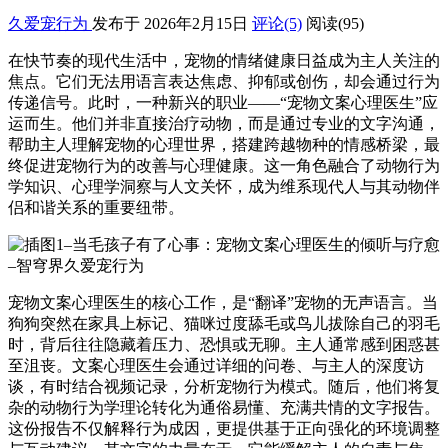
久爱宠行为
发布于 2026年2月15日
评论(5)
阅读
(95)
在快节奏的现代生活中，宠物的情绪健康日益成为主人关注的
焦点。它们无法用语言表达焦虑、抑郁或创伤，却会通过行为
传递信号。此时，一种新兴的职业——“宠物文案心理医生”应
运而生。他们并非直接治疗动物，而是通过专业的文字沟通，
帮助主人理解宠物的心理世界，搭建跨越物种的情感桥梁，最
终促进宠物行为的改善与心理健康。这一角色融合了动物行为
学知识、心理学洞察与人文关怀，成为维系现代人与其动物伴
侣和谐关系的重要纽带。
宠物文案心理医生的核心工作，是“翻译”宠物的无声语言。当
狗狗突然在家具上标记、猫咪过度舔毛或鸟儿拔除自己的羽毛
时，背后往往隐藏着压力、恐惧或无聊。主人通常感到困惑甚
至沮丧。文案心理医生会通过详细的问卷、与主人的深度访
谈，有时结合视频记录，分析宠物行为模式。随后，他们将复
杂的动物行为学理论转化为通俗易懂、充满共情的文字报告。
这份报告不仅解释行为成因，更提供基于正向强化的环境调整