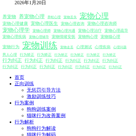
2026年1月20日
宠物心理
养宠物心理
养宠物
养蛇心理
宠物丢失
宠物心理医生
宠物心理咨询师
宠物心理健康
宠物心理咨询
宠物心理学
宠物心理沟通
宠物心理治疗
宠物心理疏导
宠物心理师
宠物心理疾病
宠物情绪安抚
宠物狗心理
宠物猫心理
宠物心理辅导
宠物训练
宠物行为
心理测试
心理疾病
心理问题
宠物走丢
男人心理
行为矫正
行为矫正
行为矫正
行为矫正
行为矫正
行为矫正
行为纠正
行为纠正
行为纠正
行为纠正
行为纠正
行为纠正
行为纠正
行为纠正
行为纠正
行为纠正
行为纠正
行为纠正
行为纠正
首页
正向训练
无惩罚引导方法
激励训练技巧
行为案例
狗狗训练案例
猫咪行为改善案例
行为解析
狗狗行为解读
猫咪行为解码