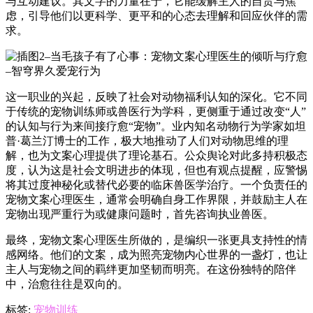
与互动建议。其文字的力量在于，它能缓解主人的自责与焦
虑，引导他们以更科学、更平和的心态去理解和回应伙伴的需
求。
这一职业的兴起，反映了社会对动物福利认知的深化。它不同
于传统的宠物训练师或兽医行为学科，更侧重于通过改变“人”
的认知与行为来间接疗愈“宠物”。业内知名动物行为学家如坦
普·葛兰汀博士的工作，极大地推动了人们对动物思维的理
解，也为文案心理提供了理论基石。公众舆论对此多持积极态
度，认为这是社会文明进步的体现，但也有观点提醒，应警惕
将其过度神秘化或替代必要的临床兽医学治疗。一个负责任的
宠物文案心理医生，通常会明确自身工作界限，并鼓励主人在
宠物出现严重行为或健康问题时，首先咨询执业兽医。
最终，宠物文案心理医生所做的，是编织一张更具支持性的情
感网络。他们的文案，成为照亮宠物内心世界的一盏灯，也让
主人与宠物之间的羁绊更加坚韧而明亮。在这份独特的陪伴
中，治愈往往是双向的。
标签:
宠物训练