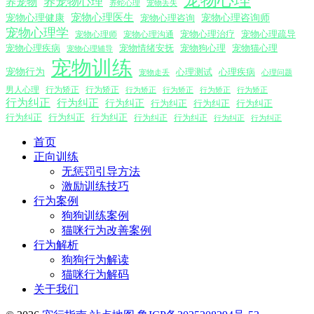
养宠物心理
养宠物
养蛇心理
宠物丢失
宠物心理医生
宠物心理咨询师
宠物心理健康
宠物心理咨询
宠物心理学
宠物心理沟通
宠物心理治疗
宠物心理疏导
宠物心理师
宠物心理疾病
宠物情绪安抚
宠物狗心理
宠物猫心理
宠物心理辅导
宠物训练
宠物行为
心理测试
心理疾病
心理问题
宠物走丢
男人心理
行为矫正
行为矫正
行为矫正
行为矫正
行为矫正
行为矫正
行为纠正
行为纠正
行为纠正
行为纠正
行为纠正
行为纠正
行为纠正
行为纠正
行为纠正
行为纠正
行为纠正
行为纠正
行为纠正
首页
正向训练
无惩罚引导方法
激励训练技巧
行为案例
狗狗训练案例
猫咪行为改善案例
行为解析
狗狗行为解读
猫咪行为解码
关于我们