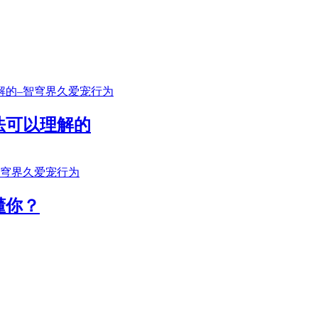
法可以理解的
懂你？