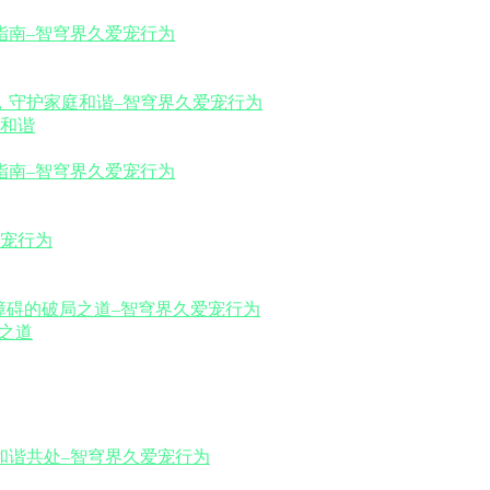
和谐
之道