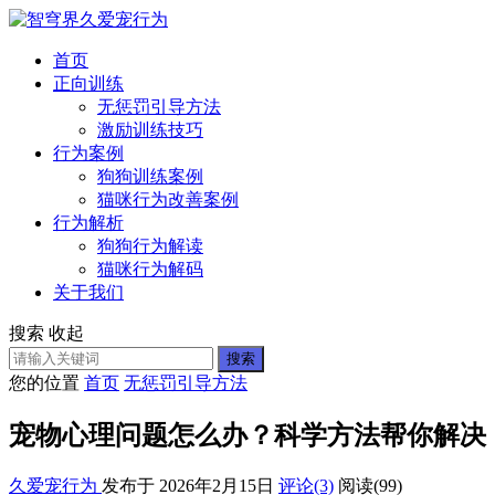
首页
正向训练
无惩罚引导方法
激励训练技巧
行为案例
狗狗训练案例
猫咪行为改善案例
行为解析
狗狗行为解读
猫咪行为解码
关于我们
搜索
收起
搜索
您的位置
首页
无惩罚引导方法
宠物心理问题怎么办？科学方法帮你解决
久爱宠行为
发布于 2026年2月15日
评论(3)
阅读
(99)