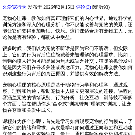
久爱宠行为
发布于 2026年2月15日
评论(3)
阅读
(93)
宠物心理课，教你如何真正理解它们的内心世界。通过科学的
训练方法和深入的心理分析，你不仅能改善与宠物的关系，还
能让它们变得更加听话、快乐。这门课适合所有宠物主人，无
论你是否有经验，都能从中受益。
很多时候，我们以为宠物不听话是因为它们不听话，但实际
上，它们的行为背后往往隐藏着未被理解的心理需求。比如，
狗狗的咬人行为可能是因为焦虑或缺乏社交，猫咪的抓沙发可
能是因为它们在寻求关注或表达压力。宠物心理课会教你如何
识别这些行为背后的真正原因，并提供有效的解决方法。
宠物心理课的核心原理是基于动物行为学和心理学，通过观
察、理解和沟通，帮助宠物主人建立更深层次的连接。课程内
容涵盖宠物的情绪识别、行为分析、社交互动、训练技巧等多
个方面，旨在帮助你从“命令式”训练转向“理解式”训练，让宠
物在尊重和关爱中成长。
课程分为多个步骤，首先是学习如何观察宠物的行为模式，了
解它们的情绪和需求。其次是学习如何通过正向激励和互动建
立信任，而不是依赖惩罚。最后，通过实际案例分析和模拟训