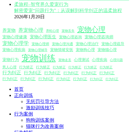
解密爱宠“问题行为”：从误解到科学纠正的温柔旅程
2026年1月20日
宠物心理
养宠物心理
养宠物
养蛇心理
宠物丢失
宠物心理医生
宠物心理咨询师
宠物心理健康
宠物心理咨询
宠物心理学
宠物心理沟通
宠物心理治疗
宠物心理疏导
宠物心理师
宠物心理疾病
宠物情绪安抚
宠物狗心理
宠物猫心理
宠物心理辅导
宠物训练
宠物行为
心理测试
心理疾病
心理问题
宠物走丢
男人心理
行为矫正
行为矫正
行为矫正
行为矫正
行为矫正
行为矫正
行为纠正
行为纠正
行为纠正
行为纠正
行为纠正
行为纠正
行为纠正
行为纠正
行为纠正
行为纠正
行为纠正
行为纠正
行为纠正
首页
正向训练
无惩罚引导方法
激励训练技巧
行为案例
狗狗训练案例
猫咪行为改善案例