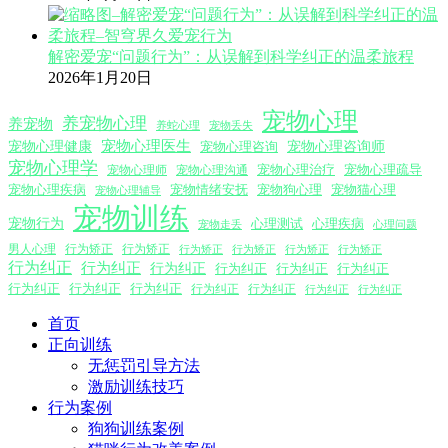
解密爱宠“问题行为”：从误解到科学纠正的温柔旅程
2026年1月20日
宠物心理
养宠物心理
养宠物
养蛇心理
宠物丢失
宠物心理医生
宠物心理咨询师
宠物心理健康
宠物心理咨询
宠物心理学
宠物心理沟通
宠物心理治疗
宠物心理疏导
宠物心理师
宠物心理疾病
宠物情绪安抚
宠物狗心理
宠物猫心理
宠物心理辅导
宠物训练
宠物行为
心理测试
心理疾病
心理问题
宠物走丢
男人心理
行为矫正
行为矫正
行为矫正
行为矫正
行为矫正
行为矫正
行为纠正
行为纠正
行为纠正
行为纠正
行为纠正
行为纠正
行为纠正
行为纠正
行为纠正
行为纠正
行为纠正
行为纠正
行为纠正
首页
正向训练
无惩罚引导方法
激励训练技巧
行为案例
狗狗训练案例