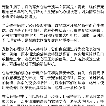
宠物生病了，真的需要心理干预吗？答案是：需要。现代养宠
理念已从单纯的治疗转向关注宠物的心理状态，因为情绪波动
会直接影响康复速度。
当宠物生病时，它们会因疼痛、虚弱或对环境的陌生而产生焦
虑、恐惧甚至抑郁情绪。这种心理状态不仅影响食欲和睡眠，
还可能加重身体症状，导致治疗效果大打折扣。因此，及时给
予心理支持，是帮助宠物恢复健康的重要一环。
宠物的心理状态与人类相似，它们也会通过行为变化表达情
绪。例如，原本活泼的猫咪变得沉默寡言，狗狗频繁舔舐伤口
或拒绝进食，这些都是心理压力的信号。主人若忽视这些迹
象，可能会错过干预的最佳时机。
心理干预的核心在于建立信任和提供安全感。首先，保持规律
的作息和熟悉的环境，有助于宠物稳定情绪。其次，通过轻柔
的抚摸、温柔的交谈和陪伴，可以缓解它们的焦虑。此外，使
用宠物专用的安抚玩具或音乐，也有助于放松心情。
在实际操作中，可以采取以下步骤：1. 保持耐心，避免频繁更
换照顾者；2. 用温和的语言与宠物交流，避免大声呵斥；3. 提