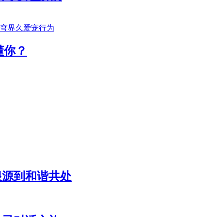
懂你？
根源到和谐共处