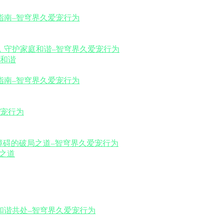
和谐
之道