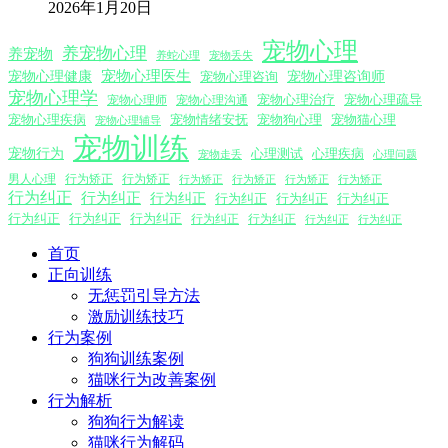
2026年1月20日
宠物心理
养宠物心理
养宠物
养蛇心理
宠物丢失
宠物心理医生
宠物心理咨询师
宠物心理健康
宠物心理咨询
宠物心理学
宠物心理沟通
宠物心理治疗
宠物心理疏导
宠物心理师
宠物心理疾病
宠物情绪安抚
宠物狗心理
宠物猫心理
宠物心理辅导
宠物训练
宠物行为
心理测试
心理疾病
心理问题
宠物走丢
男人心理
行为矫正
行为矫正
行为矫正
行为矫正
行为矫正
行为矫正
行为纠正
行为纠正
行为纠正
行为纠正
行为纠正
行为纠正
行为纠正
行为纠正
行为纠正
行为纠正
行为纠正
行为纠正
行为纠正
首页
正向训练
无惩罚引导方法
激励训练技巧
行为案例
狗狗训练案例
猫咪行为改善案例
行为解析
狗狗行为解读
猫咪行为解码