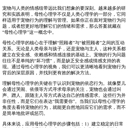
宠物与人类的情感纽带远比我们想象的要深刻。越来越多的研
究和实践表明，母性心理学不仅是人类心理学的一部分，它同
样适用于宠物行为的理解与管理。如果你正在面对宠物行为问
题，或者想更好地理解它们的情绪和需求，那么答案就藏在
“母性心理学”这一概念中。
母性心理学的核心在于理解“照顾者”与“被照顾者”之间的互动
关系。无论是人类母亲与孩子，还是宠物与主人，这种关系都
建立在安全感、依赖感和情感连接的基础上。宠物的行为问题
往往不是单纯的“坏习惯”，而是缺乏安全感或情感支持的表
现。通过母性心理学的视角，我们可以更清晰地看到宠物行为
背后的深层原因，并找到更有效的解决方法。
理解母性心理学的关键在于认识到宠物的依恋行为。就像婴儿
会通过哭闹、依偎等方式寻求母亲的关注，宠物也会通过叫
声、蹭人、跟随主人等方式表达自己的情感需求。这些行为并
非任性，而是它们在表达“我需要你”。当我们以母性心理学的
角度去看待宠物的行为，就能更自然地回应它们的需求，而不
是简单地批评或惩罚。
具体来说，应用母性心理学的步骤包括：1）建立稳定的日常