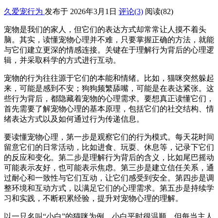
久爱宠行为
发布于 2026年3月1日
评论(3)
阅读
(82)
宠物是我们的家人，但它们的表达方式却常常让人摸不着头
脑。其实，读懂宠物心理并不难，只要掌握正确的方法，就能
与它们建立更深的情感连接。关键在于理解行为背后的心理逻
辑，并采取科学的方式进行互动。
宠物的行为往往源于它们的本能和情绪。比如，猫咪突然躲起
来，可能是感到不安；狗狗频繁舔嘴，可能是在表达紧张。这
些行为背后，都隐藏着宠物的心理需求。要想真正读懂它们，
首先需要了解宠物心理的基本原理，包括它们的社交结构、情
绪表达方式以及如何通过行为传递信息。
要读懂宠物心理，第一步是观察它们的行为模式。每天花时间
留意它们的日常活动，比如进食、玩耍、休息等，记录下它们
的反应和变化。第二步是理解行为背后的含义，比如尾巴摇动
可能表示友好，也可能表示焦虑。第三步是建立信任关系，通
过耐心和一致性与它们互动，让它们感受到安全。第四步是调
整环境和互动方式，以满足它们的心理需求。第五步是持续学
习和实践，不断积累经验，提升对宠物心理的理解。
以一只名叫“小白”的猫咪为例。小白平时很温顺，但每当主人