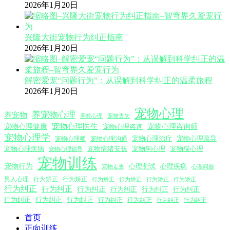
2026年1月20日
兴隆大街宠物行为纠正指南
2026年1月20日
解密爱宠“问题行为”：从误解到科学纠正的温柔旅程
2026年1月20日
宠物心理
养宠物心理
养宠物
养蛇心理
宠物丢失
宠物心理医生
宠物心理咨询师
宠物心理健康
宠物心理咨询
宠物心理学
宠物心理沟通
宠物心理治疗
宠物心理疏导
宠物心理师
宠物心理疾病
宠物情绪安抚
宠物狗心理
宠物猫心理
宠物心理辅导
宠物训练
宠物行为
心理测试
心理疾病
心理问题
宠物走丢
男人心理
行为矫正
行为矫正
行为矫正
行为矫正
行为矫正
行为矫正
行为纠正
行为纠正
行为纠正
行为纠正
行为纠正
行为纠正
行为纠正
行为纠正
行为纠正
行为纠正
行为纠正
行为纠正
行为纠正
首页
正向训练