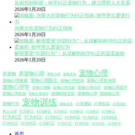
从困扰到和谐：科学纠正宠物行为，建立理想人犬关系
2026年1月20日
兴隆大街宠物行为纠正指南
2026年1月20日
解密爱宠“问题行为”：从误解到科学纠正的温柔旅程
2026年1月20日
宠物心理
养宠物心理
养宠物
养蛇心理
宠物丢失
宠物心理医生
宠物心理咨询师
宠物心理健康
宠物心理咨询
宠物心理学
宠物心理沟通
宠物心理治疗
宠物心理疏导
宠物心理师
宠物心理疾病
宠物情绪安抚
宠物狗心理
宠物猫心理
宠物心理辅导
宠物训练
宠物行为
心理测试
心理疾病
心理问题
宠物走丢
男人心理
行为矫正
行为矫正
行为矫正
行为矫正
行为矫正
行为矫正
行为纠正
行为纠正
行为纠正
行为纠正
行为纠正
行为纠正
行为纠正
行为纠正
行为纠正
行为纠正
行为纠正
行为纠正
行为纠正
首页