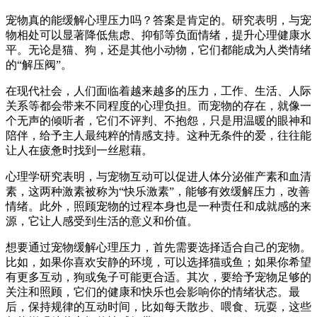
宠物真的能缓解心理压力吗？答案是肯定的。研究表明，与宠
物相处可以显著降低焦虑、抑郁等负面情绪，提升心理健康水
平。无论是猫、狗，还是其他小动物，它们都能成为人类情绪
的“解压阀”。
在现代社会，人们面临着越来越多的压力，工作、生活、人际
关系等都会带来不同程度的心理负担。而宠物的存在，就像一
个无声的倾听者，它们不评判、不抱怨，只是用温暖的眼神和
陪伴，给予主人最纯粹的情感支持。这种无条件的爱，往往能
让人在疲惫时找到一丝慰藉。
心理学研究表明，与宠物互动可以促进人体分泌催产素和血清
素，这两种激素被称为“快乐激素”，能够有效缓解压力，改善
情绪。此外，照顾宠物的过程本身也是一种责任和成就感的来
源，它让人感受到生活的意义和价值。
想要通过宠物缓解心理压力，首先需要选择适合自己的宠物。
比如，如果你喜欢安静的环境，可以选择猫或鱼；如果你希望
有更多互动，狗或兔子可能更合适。其次，要给予宠物足够的
关注和照顾，它们的健康和快乐也会影响你的情绪状态。最
后，保持规律的互动时间，比如每天散步、喂食、玩耍，这些