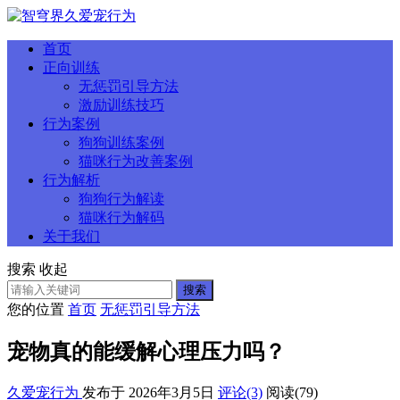
首页
正向训练
无惩罚引导方法
激励训练技巧
行为案例
狗狗训练案例
猫咪行为改善案例
行为解析
狗狗行为解读
猫咪行为解码
关于我们
搜索
收起
搜索
您的位置
首页
无惩罚引导方法
宠物真的能缓解心理压力吗？
久爱宠行为
发布于 2026年3月5日
评论(3)
阅读
(79)