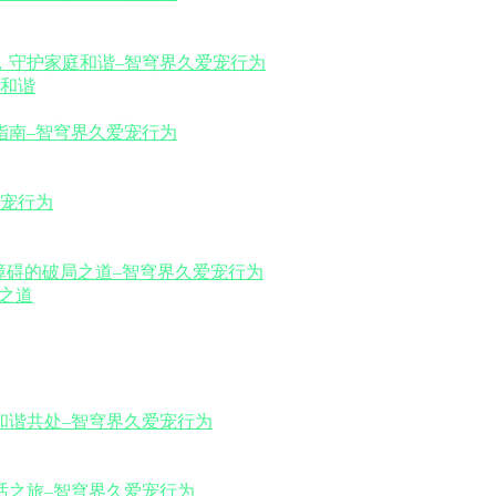
和谐
之道