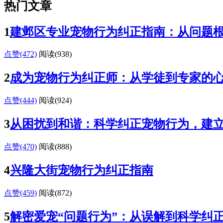
热门文章
1
建邺区专业宠物行为纠正指南：从问题
点赞(472)
阅读
(938)
2
成为宠物行为纠正师：从学徒到专家的
点赞(444)
阅读
(924)
3
从困扰到和谐：科学纠正宠物行为，建
点赞(470)
阅读
(888)
4
兴隆大街宠物行为纠正指南
点赞(459)
阅读
(872)
5
解密爱宠“问题行为”：从误解到科学纠