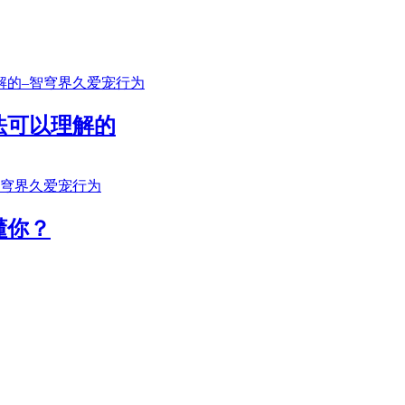
法可以理解的
懂你？