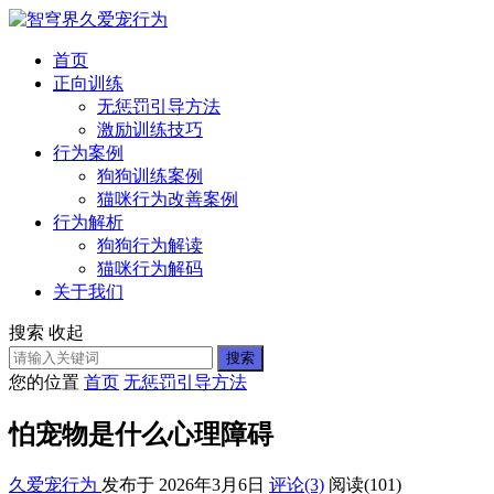
首页
正向训练
无惩罚引导方法
激励训练技巧
行为案例
狗狗训练案例
猫咪行为改善案例
行为解析
狗狗行为解读
猫咪行为解码
关于我们
搜索
收起
搜索
您的位置
首页
无惩罚引导方法
怕宠物是什么心理障碍
久爱宠行为
发布于 2026年3月6日
评论(3)
阅读
(101)