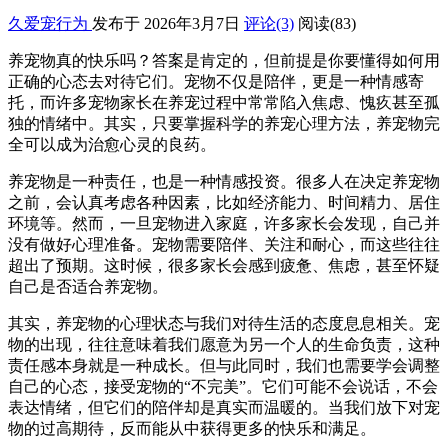
久爱宠行为
发布于 2026年3月7日
评论(3)
阅读
(83)
养宠物真的快乐吗？答案是肯定的，但前提是你要懂得如何用
正确的心态去对待它们。宠物不仅是陪伴，更是一种情感寄
托，而许多宠物家长在养宠过程中常常陷入焦虑、愧疚甚至孤
独的情绪中。其实，只要掌握科学的养宠心理方法，养宠物完
全可以成为治愈心灵的良药。
养宠物是一种责任，也是一种情感投资。很多人在决定养宠物
之前，会认真考虑各种因素，比如经济能力、时间精力、居住
环境等。然而，一旦宠物进入家庭，许多家长会发现，自己并
没有做好心理准备。宠物需要陪伴、关注和耐心，而这些往往
超出了预期。这时候，很多家长会感到疲惫、焦虑，甚至怀疑
自己是否适合养宠物。
其实，养宠物的心理状态与我们对待生活的态度息息相关。宠
物的出现，往往意味着我们愿意为另一个人的生命负责，这种
责任感本身就是一种成长。但与此同时，我们也需要学会调整
自己的心态，接受宠物的“不完美”。它们可能不会说话，不会
表达情绪，但它们的陪伴却是真实而温暖的。当我们放下对宠
物的过高期待，反而能从中获得更多的快乐和满足。