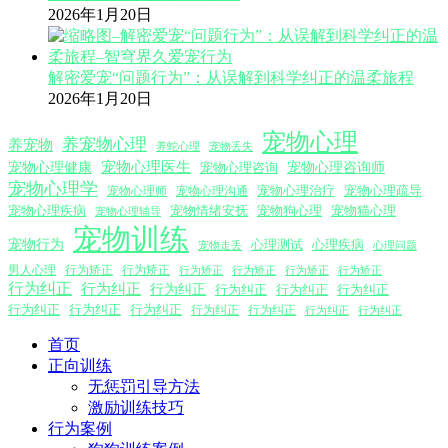
2026年1月20日
解密爱宠“问题行为”：从误解到科学纠正的温柔旅程
2026年1月20日
宠物心理
养宠物心理
养宠物
养蛇心理
宠物丢失
宠物心理医生
宠物心理咨询师
宠物心理健康
宠物心理咨询
宠物心理学
宠物心理沟通
宠物心理治疗
宠物心理疏导
宠物心理师
宠物心理疾病
宠物情绪安抚
宠物狗心理
宠物猫心理
宠物心理辅导
宠物训练
宠物行为
心理测试
心理疾病
心理问题
宠物走丢
男人心理
行为矫正
行为矫正
行为矫正
行为矫正
行为矫正
行为矫正
行为纠正
行为纠正
行为纠正
行为纠正
行为纠正
行为纠正
行为纠正
行为纠正
行为纠正
行为纠正
行为纠正
行为纠正
行为纠正
首页
正向训练
无惩罚引导方法
激励训练技巧
行为案例