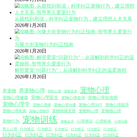
从困扰到和谐：科学纠正宠物行为，建立理想人犬关系
2026年1月20日
兴隆大街宠物行为纠正指南
2026年1月20日
解密爱宠“问题行为”：从误解到科学纠正的温柔旅程
2026年1月20日
宠物心理
养宠物心理
养宠物
养蛇心理
宠物丢失
宠物心理医生
宠物心理咨询师
宠物心理健康
宠物心理咨询
宠物心理学
宠物心理沟通
宠物心理治疗
宠物心理疏导
宠物心理师
宠物心理疾病
宠物情绪安抚
宠物狗心理
宠物猫心理
宠物心理辅导
宠物训练
宠物行为
心理测试
心理疾病
心理问题
宠物走丢
男人心理
行为矫正
行为矫正
行为矫正
行为矫正
行为矫正
行为矫正
行为纠正
行为纠正
行为纠正
行为纠正
行为纠正
行为纠正