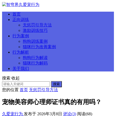
首页
正向训练
无惩罚引导方法
激励训练技巧
行为案例
狗狗训练案例
猫咪行为改善案例
行为解析
狗狗行为解读
猫咪行为解码
关于我们
搜索
收起
搜索
您的位置
首页
无惩罚引导方法
宠物美容师心理师证书真的有用吗？
久爱宠行为
发布于 2026年3月8日
评论(3)
阅读
(68)