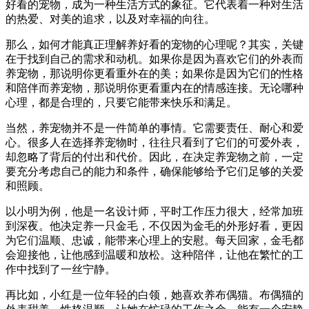
好看的宠物，成为一种生活方式的象征。它代表着一种对生活
的热爱、对美的追求，以及对幸福的向往。
那么，如何才能真正理解养好看的宠物的心理呢？其实，关键
在于找到自己的需求和动机。如果你是因为喜欢它们的外表而
养宠物，那说明你更看重外在的美；如果你是因为它们的性格
和陪伴而养宠物，那说明你更看重内在的情感连接。无论哪种
心理，都是合理的，只要它能带来快乐和满足。
当然，养宠物并不是一件简单的事情。它需要责任、耐心和爱
心。很多人在选择养宠物时，往往只看到了它们的可爱外表，
却忽略了背后的付出和代价。因此，在决定养宠物之前，一定
要充分考虑自己的能力和条件，确保能够给予它们足够的关爱
和照顾。
以小明为例，他是一名设计师，平时工作压力很大，经常加班
到深夜。他决定养一只金毛，不仅因为金毛的外形好看，更因
为它们温顺、忠诚，能带来心理上的安慰。每天回家，金毛都
会迎接他，让他感到温暖和放松。这种陪伴，让他在繁忙的工
作中找到了一丝宁静。
再比如，小红是一位年轻的白领，她喜欢养布偶猫。布偶猫的