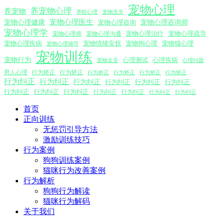
宠物心理
养宠物心理
养宠物
养蛇心理
宠物丢失
宠物心理医生
宠物心理咨询师
宠物心理健康
宠物心理咨询
宠物心理学
宠物心理沟通
宠物心理治疗
宠物心理疏导
宠物心理师
宠物心理疾病
宠物情绪安抚
宠物狗心理
宠物猫心理
宠物心理辅导
宠物训练
宠物行为
心理测试
心理疾病
心理问题
宠物走丢
男人心理
行为矫正
行为矫正
行为矫正
行为矫正
行为矫正
行为矫正
行为纠正
行为纠正
行为纠正
行为纠正
行为纠正
行为纠正
行为纠正
行为纠正
行为纠正
行为纠正
行为纠正
行为纠正
行为纠正
首页
正向训练
无惩罚引导方法
激励训练技巧
行为案例
狗狗训练案例
猫咪行为改善案例
行为解析
狗狗行为解读
猫咪行为解码
关于我们