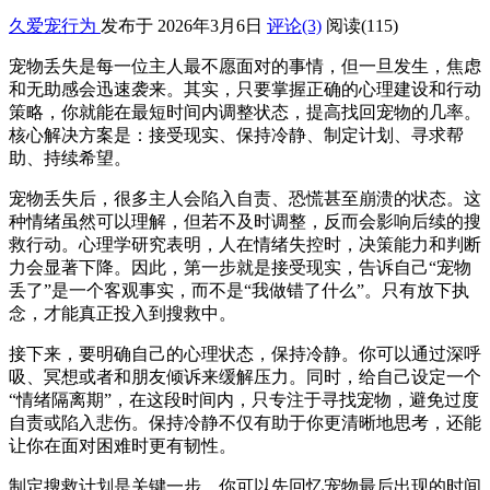
久爱宠行为
发布于 2026年3月6日
评论(3)
阅读
(115)
宠物丢失是每一位主人最不愿面对的事情，但一旦发生，焦虑
和无助感会迅速袭来。其实，只要掌握正确的心理建设和行动
策略，你就能在最短时间内调整状态，提高找回宠物的几率。
核心解决方案是：接受现实、保持冷静、制定计划、寻求帮
助、持续希望。
宠物丢失后，很多主人会陷入自责、恐慌甚至崩溃的状态。这
种情绪虽然可以理解，但若不及时调整，反而会影响后续的搜
救行动。心理学研究表明，人在情绪失控时，决策能力和判断
力会显著下降。因此，第一步就是接受现实，告诉自己“宠物
丢了”是一个客观事实，而不是“我做错了什么”。只有放下执
念，才能真正投入到搜救中。
接下来，要明确自己的心理状态，保持冷静。你可以通过深呼
吸、冥想或者和朋友倾诉来缓解压力。同时，给自己设定一个
“情绪隔离期”，在这段时间内，只专注于寻找宠物，避免过度
自责或陷入悲伤。保持冷静不仅有助于你更清晰地思考，还能
让你在面对困难时更有韧性。
制定搜救计划是关键一步。你可以先回忆宠物最后出现的时间