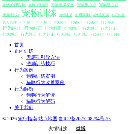
宠物心理疾病
宠物情绪安抚
宠物狗心理
宠物猫心理
宠物心理辅导
宠物训练
宠物行为
心理测试
心理疾病
心理问题
宠物走丢
男人心理
行为矫正
行为矫正
行为矫正
行为矫正
行为矫正
行为矫正
行为纠正
行为纠正
行为纠正
行为纠正
行为纠正
行为纠正
行为纠正
行为纠正
行为纠正
行为纠正
行为纠正
行为纠正
行为纠正
首页
正向训练
无惩罚引导方法
激励训练技巧
行为案例
狗狗训练案例
猫咪行为改善案例
行为解析
狗狗行为解读
猫咪行为解码
关于我们
© 2026
宠行指南
站点地图
鲁ICP备2025208294号-53
友情链接：
微博