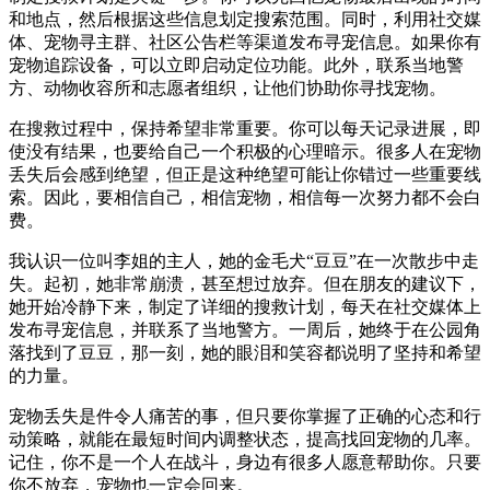
和地点，然后根据这些信息划定搜索范围。同时，利用社交媒
体、宠物寻主群、社区公告栏等渠道发布寻宠信息。如果你有
宠物追踪设备，可以立即启动定位功能。此外，联系当地警
方、动物收容所和志愿者组织，让他们协助你寻找宠物。
在搜救过程中，保持希望非常重要。你可以每天记录进展，即
使没有结果，也要给自己一个积极的心理暗示。很多人在宠物
丢失后会感到绝望，但正是这种绝望可能让你错过一些重要线
索。因此，要相信自己，相信宠物，相信每一次努力都不会白
费。
我认识一位叫李姐的主人，她的金毛犬“豆豆”在一次散步中走
失。起初，她非常崩溃，甚至想过放弃。但在朋友的建议下，
她开始冷静下来，制定了详细的搜救计划，每天在社交媒体上
发布寻宠信息，并联系了当地警方。一周后，她终于在公园角
落找到了豆豆，那一刻，她的眼泪和笑容都说明了坚持和希望
的力量。
宠物丢失是件令人痛苦的事，但只要你掌握了正确的心态和行
动策略，就能在最短时间内调整状态，提高找回宠物的几率。
记住，你不是一个人在战斗，身边有很多人愿意帮助你。只要
你不放弃，宠物也一定会回来。