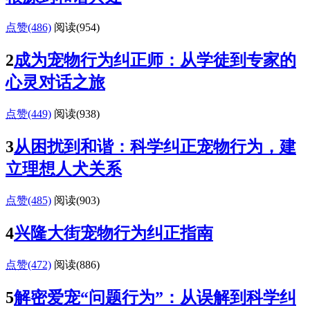
点赞(486)
阅读
(954)
2
成为宠物行为纠正师：从学徒到专家的
心灵对话之旅
点赞(449)
阅读
(938)
3
从困扰到和谐：科学纠正宠物行为，建
立理想人犬关系
点赞(485)
阅读
(903)
4
兴隆大街宠物行为纠正指南
点赞(472)
阅读
(886)
5
解密爱宠“问题行为”：从误解到科学纠