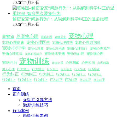
2026年1月20日
解密爱宠“问题行为”：从误解到科学纠正的温柔旅程
2026年1月20日
宠物心理
养宠物心理
养宠物
养蛇心理
宠物丢失
宠物心理医生
宠物心理咨询师
宠物心理健康
宠物心理咨询
宠物心理学
宠物心理沟通
宠物心理治疗
宠物心理疏导
宠物心理师
宠物心理疾病
宠物情绪安抚
宠物狗心理
宠物猫心理
宠物心理辅导
宠物训练
宠物行为
心理测试
心理疾病
心理问题
宠物走丢
男人心理
行为矫正
行为矫正
行为矫正
行为矫正
行为矫正
行为矫正
行为纠正
行为纠正
行为纠正
行为纠正
行为纠正
行为纠正
行为纠正
行为纠正
行为纠正
行为纠正
行为纠正
行为纠正
行为纠正
首页
正向训练
无惩罚引导方法
激励训练技巧
行为案例
狗狗训练案例