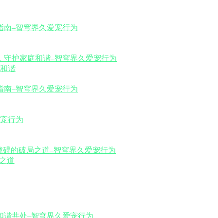
和谐
之道