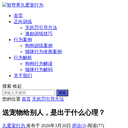
首页
正向训练
无惩罚引导方法
激励训练技巧
行为案例
狗狗训练案例
猫咪行为改善案例
行为解析
狗狗行为解读
猫咪行为解码
关于我们
搜索
收起
搜索
您的位置
首页
无惩罚引导方法
送宠物给别人，是出于什么心理？
久爱宠行为
发布于 2026年3月20日
评论(3)
阅读
(77)