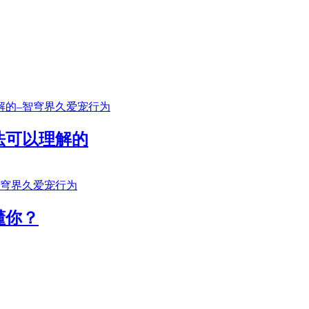
法可以理解的
懂你？