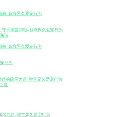
和谐
之道