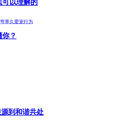
法可以理解的
懂你？
根源到和谐共处