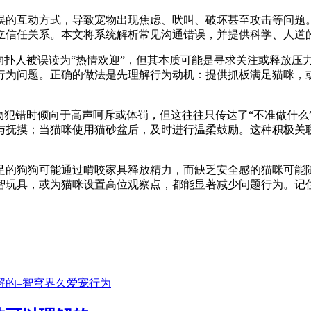
误的互动方式，导致宠物出现焦虑、吠叫、破坏甚至攻击等问题。
立信任关系。本文将系统解析常见沟通错误，并提供科学、人道
扑人被误读为“热情欢迎”，但其本质可能是寻求关注或释放压力
行为问题。正确的做法是先理解行为动机：提供抓板满足猫咪，
犯错时倾向于高声呵斥或体罚，但这往往只传达了“不准做什么”
与抚摸；当猫咪使用猫砂盆后，及时进行温柔鼓励。这种积极关
的狗狗可能通过啃咬家具释放精力，而缺乏安全感的猫咪可能随
智玩具，或为猫咪设置高位观察点，都能显著减少问题行为。记