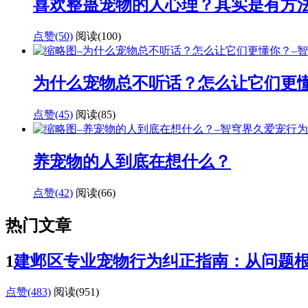
喜欢整蛊宠物的人心理？其实是有方
点赞(50)
阅读
(100)
为什么宠物总不听话？怎么让它们更
点赞(45)
阅读
(85)
养宠物的人到底在想什么？
点赞(42)
阅读
(66)
热门文章
1
建邺区专业宠物行为纠正指南：从问题
点赞(483)
阅读
(951)