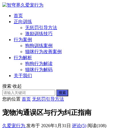
首页
正向训练
无惩罚引导方法
激励训练技巧
行为案例
狗狗训练案例
猫咪行为改善案例
行为解析
狗狗行为解读
猫咪行为解码
关于我们
搜索
收起
搜索
您的位置
首页
无惩罚引导方法
宠物沟通误区与行为纠正指南
久爱宠行为
发布于 2026年1月31日
评论(5)
阅读
(108)